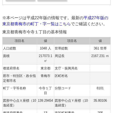
※本ページは平成22年版の情報です。最新の
平成27年版の
東京都青梅市の町丁・字一覧はこちら
でご確認ください。
東京都青梅市今寺１丁目の基本情報
項目名
値
項目名
値
人口総数
1048 人
世帯総数
361 世帯
面積
217073.1
周辺長
2167.231 ｍ
㎡
都道府県名
東京都
支庁・振興局名
郡市・特別区・政令指
青梅市
区町村名
定都市名
町丁・字等名称
今寺１丁
分類コード
8101
目
図形中心点Ｘ座標（10
139.29454
図形中心点Ｙ座標（10
35.80106
進経度）
進緯度）
都道府県番号
13
市区町村番号
205