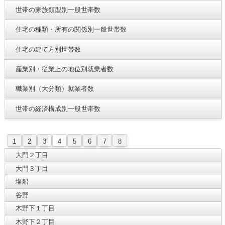
世帯の家族類型別一般世帯数
住宅の種類・所有の関係別一般世帯数
住宅の建て方別世帯数
産業別・従業上の地位別就業者数
職業別（大分類）就業者数
世帯の経済構成別一般世帯数
1
2
3
4
5
6
7
8
大門２丁目
大門３丁目
塩船
谷野
木野下１丁目
木野下２丁目