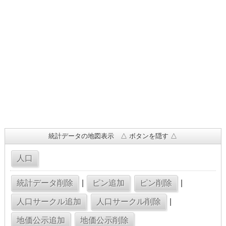
統計データの地図表示 △ ボタンを隠す △
|
|
|