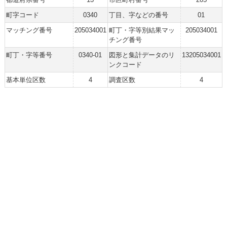
町字コード
0340
丁目、字などの番号
01
マッチング番号
205034001
町丁・字等別結果マッ
205034001
チング番号
町丁・字等番号
0340-01
図形と集計データのリ
13205034001
ンクコード
基本単位区数
4
調査区数
4