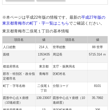
※本ページは平成22年版の情報です。最新の
平成27年版の
東京都青梅市の町丁・字一覧はこちら
でご確認ください。
東京都青梅市二俣尾１丁目の基本情報
項目名
値
項目名
値
人口総数
214 人
世帯総数
88 世帯
面積
1353435
周辺長
5715.314 ｍ
㎡
都道府県名
東京都
支庁・振興局名
郡市・特別区・政令指
青梅市
区町村名
定都市名
町丁・字等名称
二俣尾１
分類コード
8101
丁目
図形中心点Ｘ座標
139.23007
図形中心点Ｙ座標（10
35.7992
（10進経度）
進緯度）
都道府県番号
13
市区町村番号
205