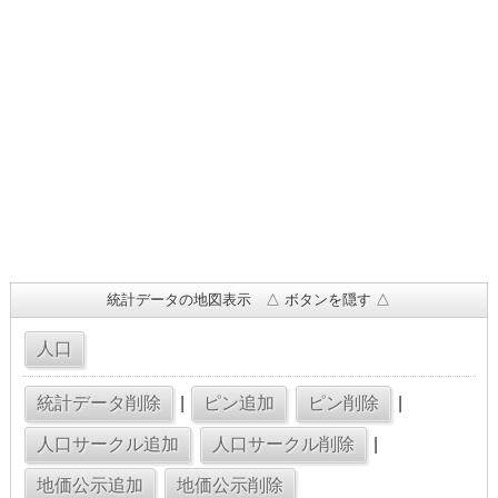
統計データの地図表示 △ ボタンを隠す △
|
|
|