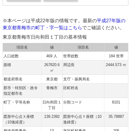
※本ページは平成22年版の情報です。最新の
平成27年版の
東京都青梅市の町丁・字一覧はこちら
でご確認ください。
東京都青梅市日向和田１丁目の基本情報
項目名
値
項目名
値
人口総数
469 人
世帯総数
184 世帯
面積
267820.6
周辺長
2444.573 ｍ
㎡
都道府県名
東京都
支庁・振興局名
郡市・特別区・政令
青梅市
区町村名
指定都市名
町丁・字等名称
日向和田１
分類コード
8101
丁目
図形中心点Ｘ座標
139.2392
図形中心点Ｙ座標（10
35.78887
（10進経度）
進緯度）
都道府県番号
13
市区町村番号
205