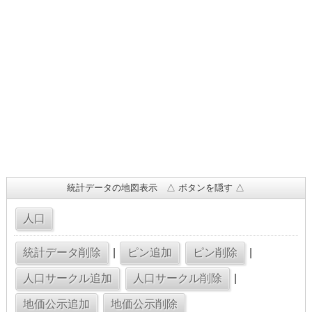
統計データの地図表示 △ ボタンを隠す △
|
|
|