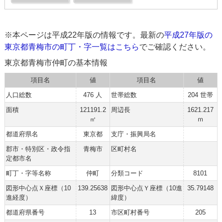
※本ページは平成22年版の情報です。最新の
平成27年版の
東京都青梅市の町丁・字一覧はこちら
でご確認ください。
東京都青梅市仲町の基本情報
項目名
値
項目名
値
人口総数
476 人
世帯総数
204 世帯
面積
121191.2
周辺長
1621.217
㎡
ｍ
都道府県名
東京都
支庁・振興局名
郡市・特別区・政令指
青梅市
区町村名
定都市名
町丁・字等名称
仲町
分類コード
8101
図形中心点Ｘ座標（10
139.25638
図形中心点Ｙ座標（10進
35.79148
進経度）
緯度）
都道府県番号
13
市区町村番号
205