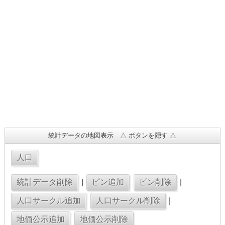
統計データの地図表示 △ ボタンを隠す △
|
|
|