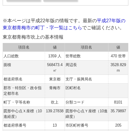
※本ページは平成22年版の情報です。最新の
平成27年版の
東京都青梅市の町丁・字一覧はこちら
でご確認ください。
東京都青梅市吹上の基本情報
項目名
値
項目名
値
人口総数
1359 人
世帯総数
470 世帯
面積
568473.4
周辺長
3528.829
㎡
ｍ
都道府県名
東京都
支庁・振興局名
郡市・特別区・政令指
青梅市
区町村名
定都市名
町丁・字等名称
吹上
分類コード
8101
図形中心点Ｘ座標（10
139.27838
図形中心点Ｙ座標（10進
35.79897
進経度）
緯度）
都道府県番号
13
市区町村番号
205