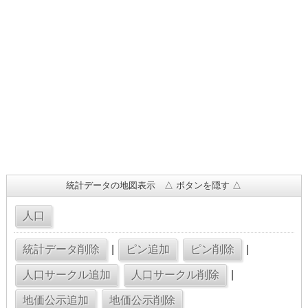
統計データの地図表示 △ ボタンを隠す △
|
|
|