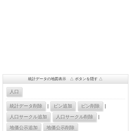
統計データの地図表示 △ ボタンを隠す △
|
|
|