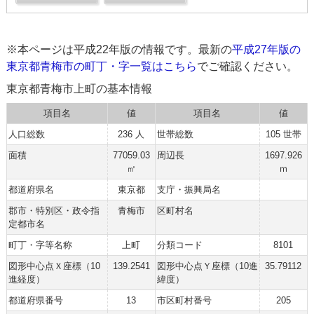
※本ページは平成22年版の情報です。最新の
平成27年版の
東京都青梅市の町丁・字一覧はこちら
でご確認ください。
東京都青梅市上町の基本情報
項目名
値
項目名
値
人口総数
236 人
世帯総数
105 世帯
面積
77059.03
周辺長
1697.926
㎡
ｍ
都道府県名
東京都
支庁・振興局名
郡市・特別区・政令指
青梅市
区町村名
定都市名
町丁・字等名称
上町
分類コード
8101
図形中心点Ｘ座標（10
139.2541
図形中心点Ｙ座標（10進
35.79112
進経度）
緯度）
都道府県番号
13
市区町村番号
205