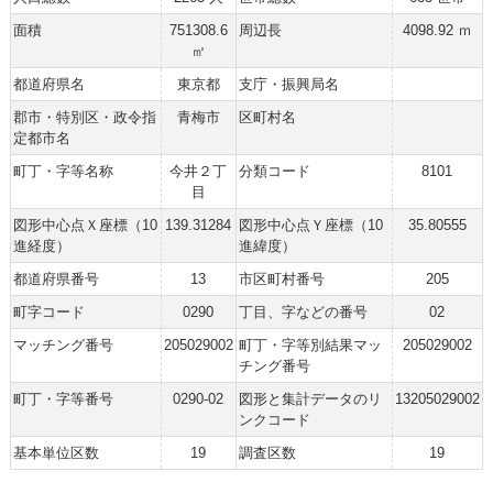
面積
751308.6
周辺長
4098.92 ｍ
㎡
都道府県名
東京都
支庁・振興局名
郡市・特別区・政令指
青梅市
区町村名
定都市名
町丁・字等名称
今井２丁
分類コード
8101
目
図形中心点Ｘ座標（10
139.31284
図形中心点Ｙ座標（10
35.80555
進経度）
進緯度）
都道府県番号
13
市区町村番号
205
町字コード
0290
丁目、字などの番号
02
マッチング番号
205029002
町丁・字等別結果マッ
205029002
チング番号
町丁・字等番号
0290-02
図形と集計データのリ
13205029002
ンクコード
基本単位区数
19
調査区数
19