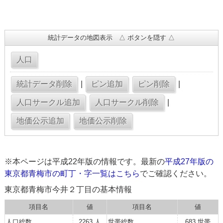
統計データの地図表示 △ ボタンを隠す △
|
|
|
※本ページは平成22年版の情報です。最新の
平成27年版の
東京都青梅市の町丁・字一覧はこちら
でご確認ください。
東京都青梅市今井２丁目の基本情報
項目名
値
項目名
値
人口総数
2263 人
世帯総数
683 世帯