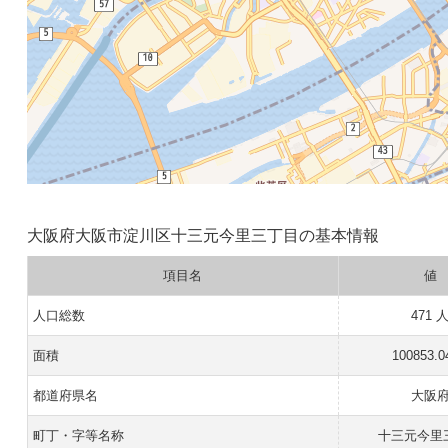
大阪府大阪市淀川区十三元今里三丁目の基本情報
項目名
値
人口総数
471 
面積
100853.0
都道府県名
大阪
町丁・字等名称
十三元今里