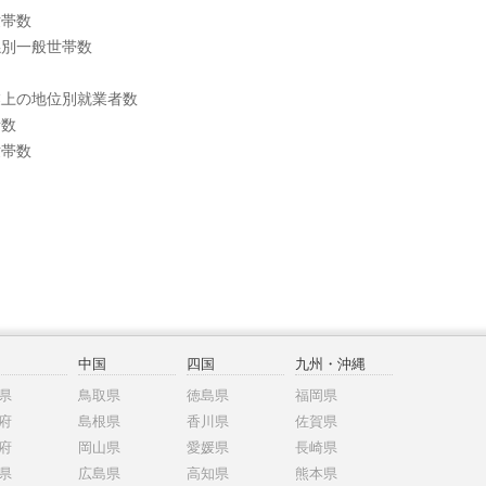
世帯数
係別一般世帯数
業上の地位別就業者数
者数
世帯数
中国
四国
九州・沖縄
県
鳥取県
徳島県
福岡県
府
島根県
香川県
佐賀県
府
岡山県
愛媛県
長崎県
県
広島県
高知県
熊本県