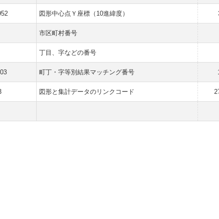
952
図形中心点Ｙ座標（10進緯度）
市区町村番号
丁目、字などの番号
03
町丁・字等別結果マッチング番号
3
図形と集計データのリンクコード
2