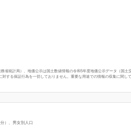
査（総務省統計局）、地価公示は国土数値情報の令和5年度地価公示データ（国土
に対する保証行為を一切しておりません。重要な用途での情報の収集に関し
区分）、男女別人口