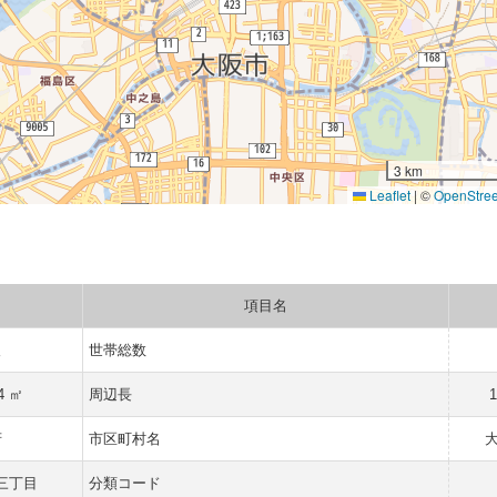
3 km
Leaflet
|
©
OpenStre
項目名
人
世帯総数
4 ㎡
周辺長
府
市区町村名
三丁目
分類コード