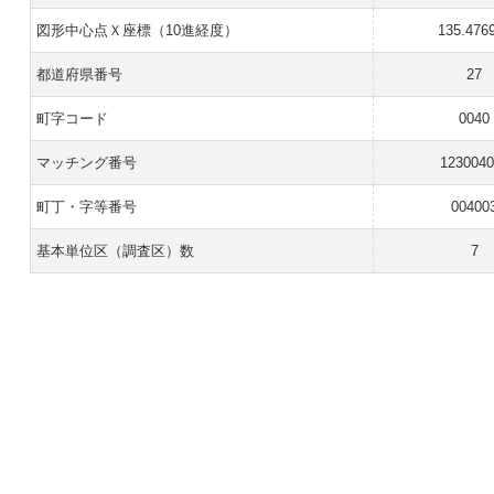
図形中心点Ｘ座標（10進経度）
135.476
都道府県番号
27
町字コード
0040
マッチング番号
1230040
町丁・字等番号
00400
基本単位区（調査区）数
7