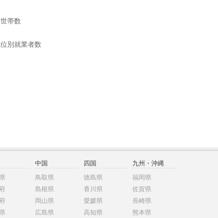
般世帯数
地位別就業者数
中国
四国
九州・沖縄
県
鳥取県
徳島県
福岡県
府
島根県
香川県
佐賀県
府
岡山県
愛媛県
長崎県
県
広島県
高知県
熊本県