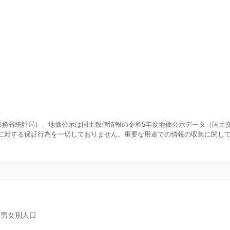
査（総務省統計局）、地価公示は国土数値情報の令和5年度地価公示データ（国土
に対する保証行為を一切しておりません。重要な用途での情報の収集に関し
、男女別人口