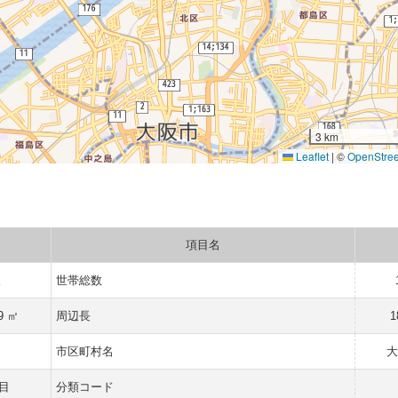
3 km
Leaflet
|
©
OpenStre
項目名
人
世帯総数
9 ㎡
周辺長
1
市区町村名
大
目
分類コード