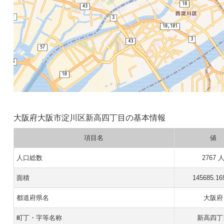
大阪府大阪市淀川区新高四丁目の基本情報
項目名
値
人口総数
2767 
面積
145685.16
都道府県名
大阪府
町丁・字等名称
新高四丁