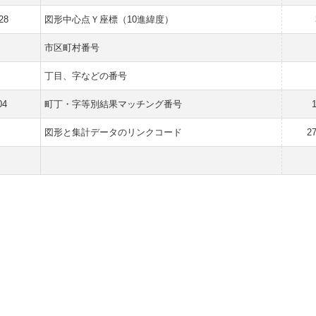
28
図形中心点Ｙ座標（10進緯度）
市区町村番号
丁目、字などの番号
04
町丁・字等別結果マッチング番号
図形と集計データのリンクコード
2