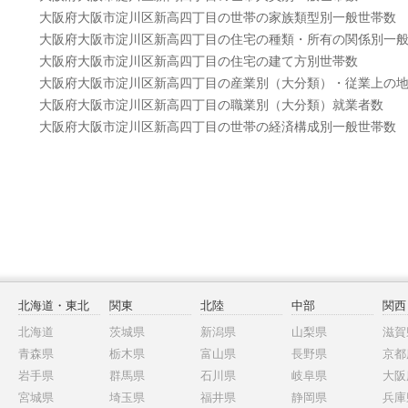
大阪府大阪市淀川区新高四丁目の世帯の家族類型別一般世帯数
大阪府大阪市淀川区新高四丁目の住宅の種類・所有の関係別一
大阪府大阪市淀川区新高四丁目の住宅の建て方別世帯数
大阪府大阪市淀川区新高四丁目の産業別（大分類）・従業上の
大阪府大阪市淀川区新高四丁目の職業別（大分類）就業者数
大阪府大阪市淀川区新高四丁目の世帯の経済構成別一般世帯数
北海道・東北
関東
北陸
中部
関西
北海道
茨城県
新潟県
山梨県
滋賀
青森県
栃木県
富山県
長野県
京都
岩手県
群馬県
石川県
岐阜県
大阪
宮城県
埼玉県
福井県
静岡県
兵庫