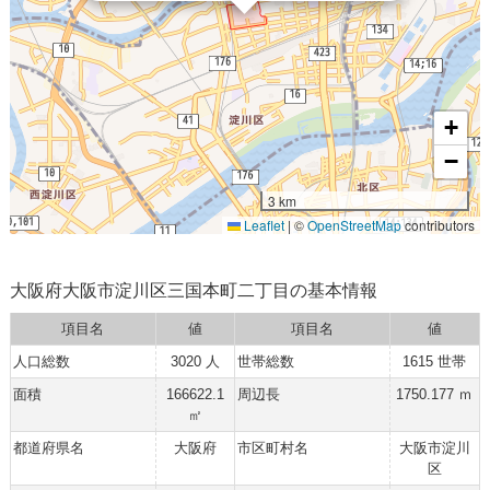
+
−
3 km
Leaflet
|
©
OpenStreetMap
contributors
大阪府大阪市淀川区三国本町二丁目の基本情報
項目名
値
項目名
値
人口総数
3020 人
世帯総数
1615 世帯
面積
166622.1
周辺長
1750.177 ｍ
㎡
都道府県名
大阪府
市区町村名
大阪市淀川
区