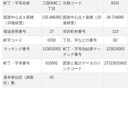
町丁・字等名称
三国本町二
分類コード
8101
丁目
図形中心点Ｘ座標
135.486382
図形中心点Ｙ座標（10
34.734685
（10進経度）
進緯度）
都道府県番号
27
市区町村番号
123
町字コード
0150
丁目、字などの番号
02
マッチング番号
123015002
町丁・字等別結果マッ
123015002
チング番号
町丁・字等番号
015002
図形と集計データのリ
27123015002
ンクコード
基本単位区（調査
42
区）数