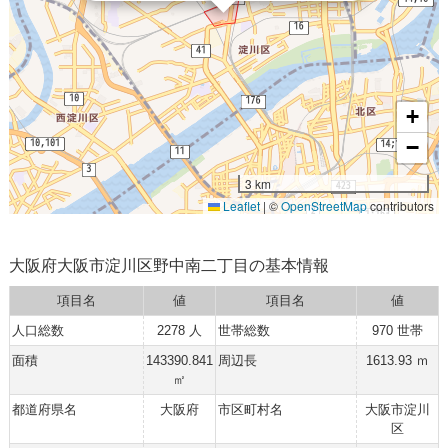
+
−
3 km
Leaflet
|
©
OpenStreetMap
contributors
大阪府大阪市淀川区野中南二丁目の基本情報
項目名
値
項目名
値
人口総数
2278 人
世帯総数
970 世帯
面積
143390.841
周辺長
1613.93 ｍ
㎡
都道府県名
大阪府
市区町村名
大阪市淀川
区