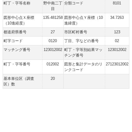
町丁・字等名称
野中南二丁
分類コード
8101
目
図形中心点Ｘ座標
135.481258
図形中心点Ｙ座標（10
34.7263
（10進経度）
進緯度）
都道府県番号
27
市区町村番号
123
町字コード
0120
丁目、字などの番号
02
マッチング番号
123012002
町丁・字等別結果マッ
123012002
チング番号
町丁・字等番号
012002
図形と集計データのリ
27123012002
ンクコード
基本単位区（調査
20
区）数