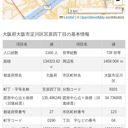
−
3 km
Leaflet
|
©
OpenStreetMap
contributors
大阪府大阪市淀川区宮原四丁目の基本情報
項目名
値
項目名
値
人口総数
1166 人
世帯総数
728 世帯
面積
134323.62
周辺長
1459.004 ｍ
㎡
都道府県名
大阪府
市区町村名
大阪市淀川
区
町丁・字等名称
宮原四丁目
分類コード
8101
図形中心点Ｘ座標
135.496249
図形中心点Ｙ座標（10
34.736005
（10進経度）
進緯度）
都道府県番号
27
市区町村番号
123
町字コード
0190
丁目、字などの番号
04