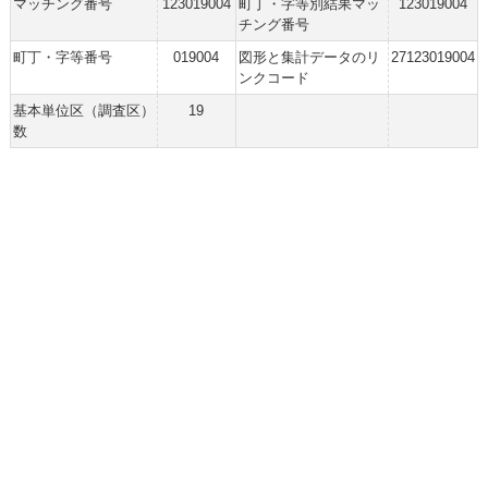
マッチング番号
123019004
町丁・字等別結果マッ
123019004
チング番号
町丁・字等番号
019004
図形と集計データのリ
27123019004
ンクコード
基本単位区（調査区）
19
数