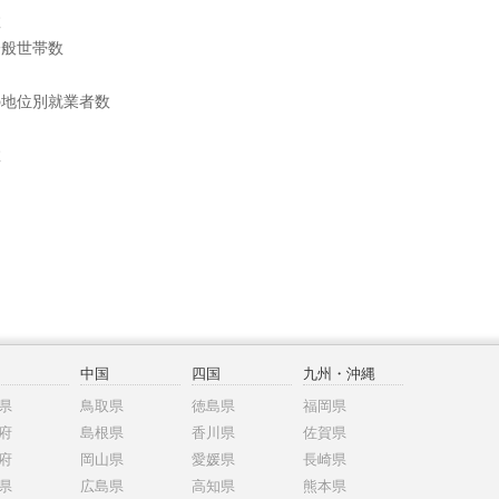
数
一般世帯数
の地位別就業者数
数
中国
四国
九州・沖縄
県
鳥取県
徳島県
福岡県
府
島根県
香川県
佐賀県
府
岡山県
愛媛県
長崎県
県
広島県
高知県
熊本県