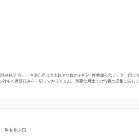
査（総務省統計局）、地価公示は国土数値情報の令和5年度地価公示データ（国土
に対する保証行為を一切しておりません。重要な用途での情報の収集に関し
）、男女別人口