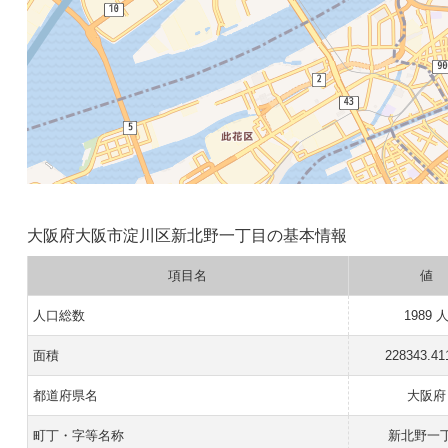
大阪府大阪市淀川区新北野一丁目の基本情報
項目名
値
人口総数
1989 
面積
228343.41
都道府県名
大阪府
町丁・字等名称
新北野一