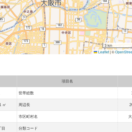
3 km
Leaflet
|
©
OpenStre
項目名
人
世帯総数
1 ㎡
周辺長
2
市区町村名
大
丁目
分類コード