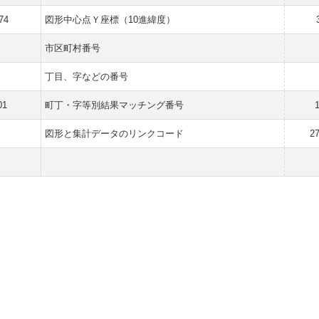
74
図形中心点Ｙ座標（10進緯度）
市区町村番号
丁目、字などの番号
01
町丁・字等別結果マッチング番号
図形と集計データのリンクコード
2