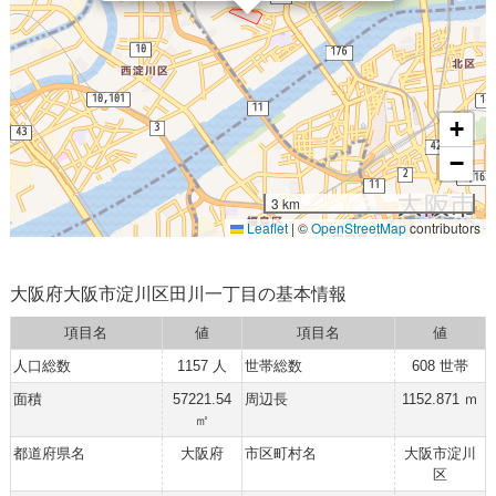
+
−
3 km
Leaflet
|
©
OpenStreetMap
contributors
大阪府大阪市淀川区田川一丁目の基本情報
項目名
値
項目名
値
人口総数
1157 人
世帯総数
608 世帯
面積
57221.54
周辺長
1152.871 ｍ
㎡
都道府県名
大阪府
市区町村名
大阪市淀川
区