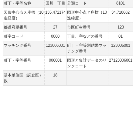
町丁・字等名称
田川一丁目
分類コード
8101
図形中心点Ｘ座標（10
135.472174
図形中心点Ｙ座標（10
34.718682
進経度）
進緯度）
都道府県番号
27
市区町村番号
123
町字コード
0060
丁目、字などの番号
01
マッチング番号
123006001
町丁・字等別結果マッ
123006001
チング番号
町丁・字等番号
006001
図形と集計データのリ
27123006001
ンクコード
基本単位区（調査区）
18
数