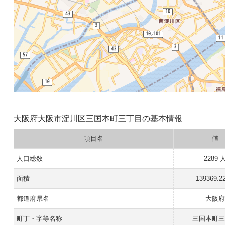
大阪府大阪市淀川区三国本町三丁目の基本情報
項目名
値
人口総数
2289 
面積
139369.2
都道府県名
大阪
町丁・字等名称
三国本町