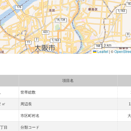
3 km
Leaflet
|
©
OpenStre
項目名
人
世帯総数
2 ㎡
周辺長
1
府
市区町村名
三丁目
分類コード