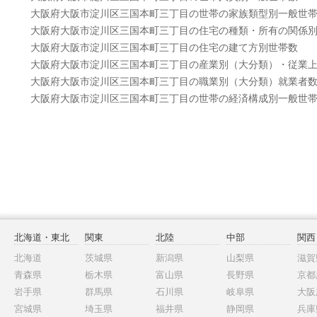
大阪府大阪市淀川区三国本町三丁目の世帯の家族類型別一般世
大阪府大阪市淀川区三国本町三丁目の住宅の種類・所有の関係
大阪府大阪市淀川区三国本町三丁目の住宅の建て方別世帯数
大阪府大阪市淀川区三国本町三丁目の産業別（大分類）・従業
大阪府大阪市淀川区三国本町三丁目の職業別（大分類）就業者
大阪府大阪市淀川区三国本町三丁目の世帯の経済構成別一般世
北海道・東北
関東
北陸
中部
関西
北海道
茨城県
新潟県
山梨県
滋賀
青森県
栃木県
富山県
長野県
京都
岩手県
群馬県
石川県
岐阜県
大阪
宮城県
埼玉県
福井県
静岡県
兵庫