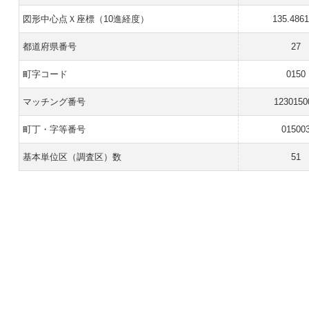
図形中心点Ｘ座標（10進経度）
135.486
都道府県番号
27
町字コード
0150
マッチング番号
1230150
町丁・字等番号
01500
基本単位区（調査区）数
51