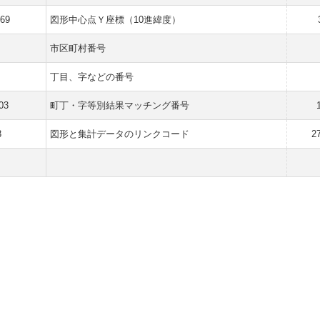
169
図形中心点Ｙ座標（10進緯度）
市区町村番号
丁目、字などの番号
03
町丁・字等別結果マッチング番号
3
図形と集計データのリンクコード
2