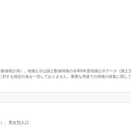
査（総務省統計局）、地価公示は国土数値情報の令和5年度地価公示データ（国土
に対する保証行為を一切しておりません。重要な用途での情報の収集に関し
分）、男女別人口