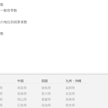
帯数
別一般世帯数
上の地位別就業者数
数
帯数
中国
四国
九州・沖縄
県
鳥取県
徳島県
福岡県
府
島根県
香川県
佐賀県
府
岡山県
愛媛県
長崎県
県
広島県
高知県
熊本県