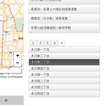
産業別・従業上の地位別就業者数
職業別（大分類）就業者数
世帯の経済構成別一般世帯数
1
2
3
4
5
木川東一丁目
+
木川東二丁目
−
木川東三丁目
木川東四丁目
木川西一丁目
etMap
contributors
木川西二丁目
木川西三丁目
木川西四丁目
値