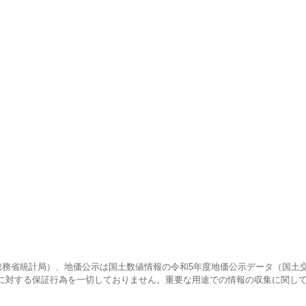
査（総務省統計局）、地価公示は国土数値情報の令和5年度地価公示データ（国土
に対する保証行為を一切しておりません。重要な用途での情報の収集に関し