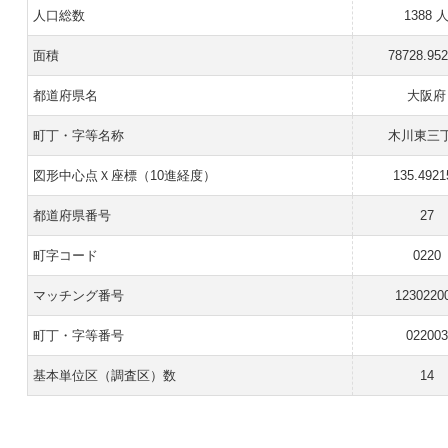
人口総数
1388 
面積
78728.95
都道府県名
大阪府
町丁・字等名称
木川東三
図形中心点Ｘ座標（10進経度）
135.4921
都道府県番号
27
町字コード
0220
マッチング番号
1230220
町丁・字等番号
022003
基本単位区（調査区）数
14