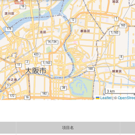
3 km
Leaflet
|
©
OpenStre
項目名