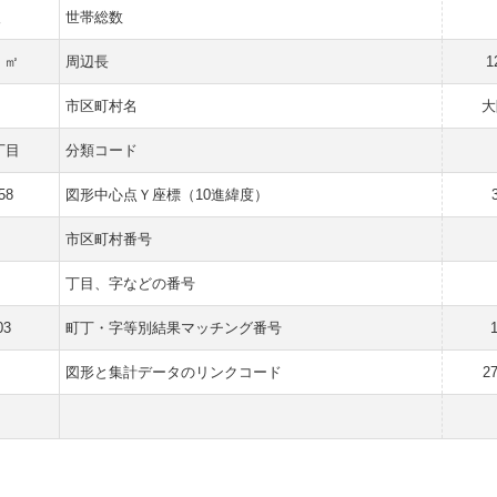
人
世帯総数
2 ㎡
周辺長
1
市区町村名
大
丁目
分類コード
58
図形中心点Ｙ座標（10進緯度）
市区町村番号
丁目、字などの番号
03
町丁・字等別結果マッチング番号
図形と集計データのリンクコード
2