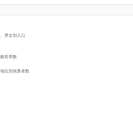
）、男女別人口
数
一般世帯数
の地位別就業者数
数