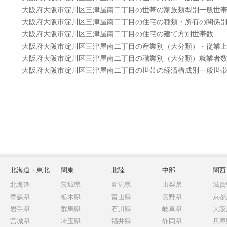
大阪府大阪市淀川区三津屋南二丁目の世帯の家族類型別一般世
大阪府大阪市淀川区三津屋南二丁目の住宅の種類・所有の関係
大阪府大阪市淀川区三津屋南二丁目の住宅の建て方別世帯数
大阪府大阪市淀川区三津屋南二丁目の産業別（大分類）・従業
大阪府大阪市淀川区三津屋南二丁目の職業別（大分類）就業者
大阪府大阪市淀川区三津屋南二丁目の世帯の経済構成別一般世
北海道・東北
関東
北陸
中部
関西
北海道
茨城県
新潟県
山梨県
滋賀
青森県
栃木県
富山県
長野県
京都
岩手県
群馬県
石川県
岐阜県
大阪
宮城県
埼玉県
福井県
静岡県
兵庫