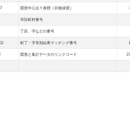
17
図形中心点Ｙ座標（10進緯度）
市区町村番号
丁目、字などの番号
02
町丁・字等別結果マッチング番号
2
図形と集計データのリンクコード
2