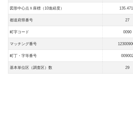
図形中心点Ｘ座標（10進経度）
135.47
都道府県番号
27
町字コード
0090
マッチング番号
1230090
町丁・字等番号
00900
基本単位区（調査区）数
29