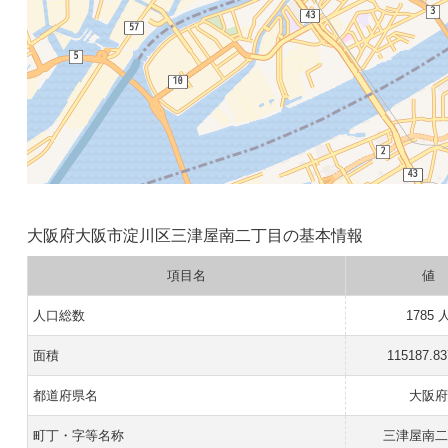
大阪府大阪市淀川区三津屋南二丁目の基本情報
項目名
値
人口総数
1785 
面積
115187.8
都道府県名
大阪
町丁・字等名称
三津屋南