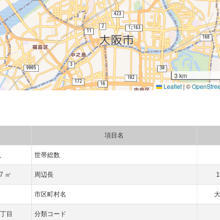
3 km
Leaflet
|
©
OpenStre
項目名
人
世帯総数
37 ㎡
周辺長
1
府
市区町村名
二丁目
分類コード