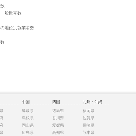
帯数
別一般世帯数
上の地位別就業者数
数
帯数
中国
四国
九州・沖縄
県
鳥取県
徳島県
福岡県
府
島根県
香川県
佐賀県
府
岡山県
愛媛県
長崎県
県
広島県
高知県
熊本県