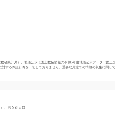
査（総務省統計局）、地価公示は国土数値情報の令和5年度地価公示データ（国土
に対する保証行為を一切しておりません。重要な用途での情報の収集に関し
分）、男女別人口