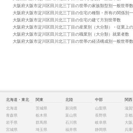
大阪府大阪市淀川区田川北三丁目の世帯の家族類型別一般世帯
大阪府大阪市淀川区田川北三丁目の住宅の種類・所有の関係別
大阪府大阪市淀川区田川北三丁目の住宅の建て方別世帯数
大阪府大阪市淀川区田川北三丁目の産業別（大分類）・従業上
大阪府大阪市淀川区田川北三丁目の職業別（大分類）就業者数
大阪府大阪市淀川区田川北三丁目の世帯の経済構成別一般世帯
北海道・東北
関東
北陸
中部
関西
北海道
茨城県
新潟県
山梨県
滋賀
青森県
栃木県
富山県
長野県
京都
岩手県
群馬県
石川県
岐阜県
大阪
宮城県
埼玉県
福井県
静岡県
兵庫