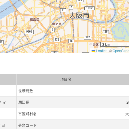
3 km
Leaflet
|
©
OpenStre
項目名
世帯総数
7 ㎡
周辺長
2
市区町村名
大
丁目
分類コード