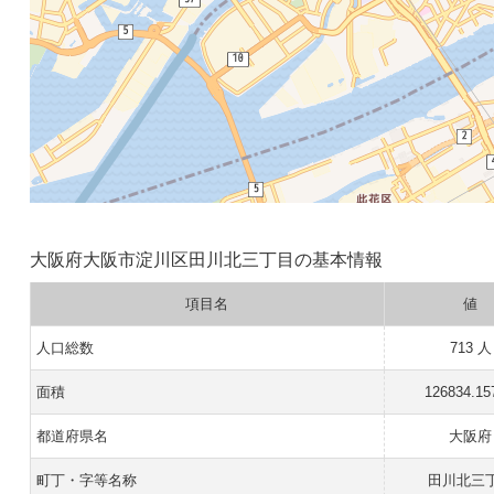
大阪府大阪市淀川区田川北三丁目の基本情報
項目名
値
人口総数
713 人
面積
126834.15
都道府県名
大阪府
町丁・字等名称
田川北三