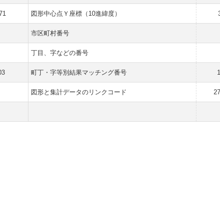
71
図形中心点Ｙ座標（10進緯度）
市区町村番号
丁目、字などの番号
03
町丁・字等別結果マッチング番号
図形と集計データのリンクコード
2