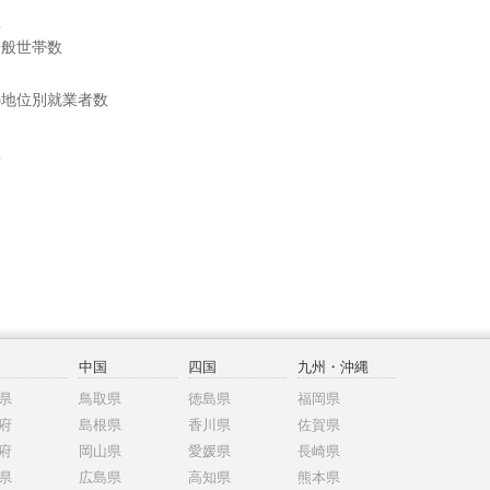
数
一般世帯数
の地位別就業者数
数
中国
四国
九州・沖縄
県
鳥取県
徳島県
福岡県
府
島根県
香川県
佐賀県
府
岡山県
愛媛県
長崎県
県
広島県
高知県
熊本県