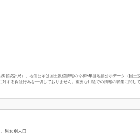
査（総務省統計局）、地価公示は国土数値情報の令和5年度地価公示データ（国土
に対する保証行為を一切しておりません。重要な用途での情報の収集に関し
）、男女別人口