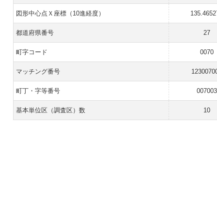
図形中心点Ｘ座標（10進経度）
135.4652
都道府県番号
27
町字コード
0070
マッチング番号
1230070
町丁・字等番号
007003
基本単位区（調査区）数
10