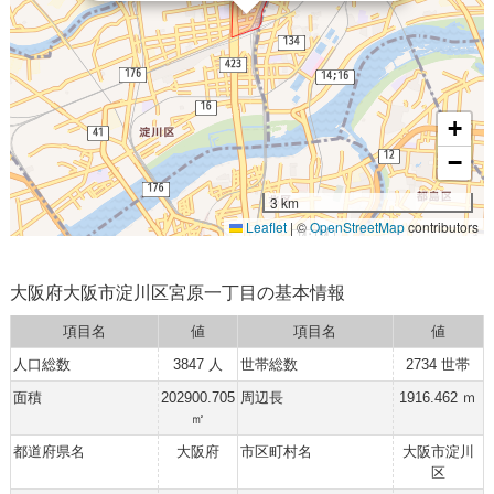
+
−
3 km
Leaflet
|
©
OpenStreetMap
contributors
大阪府大阪市淀川区宮原一丁目の基本情報
項目名
値
項目名
値
人口総数
3847 人
世帯総数
2734 世帯
面積
202900.705
周辺長
1916.462 ｍ
㎡
都道府県名
大阪府
市区町村名
大阪市淀川
区