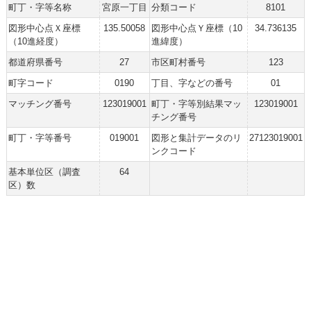
町丁・字等名称
宮原一丁目
分類コード
8101
図形中心点Ｘ座標
135.50058
図形中心点Ｙ座標（10
34.736135
（10進経度）
進緯度）
都道府県番号
27
市区町村番号
123
町字コード
0190
丁目、字などの番号
01
マッチング番号
123019001
町丁・字等別結果マッ
123019001
チング番号
町丁・字等番号
019001
図形と集計データのリ
27123019001
ンクコード
基本単位区（調査
64
区）数