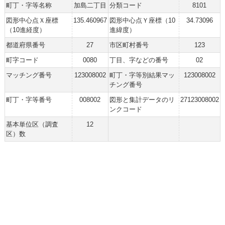
町丁・字等名称
加島二丁目
分類コード
8101
図形中心点Ｘ座標
135.460967
図形中心点Ｙ座標（10
34.73096
（10進経度）
進緯度）
都道府県番号
27
市区町村番号
123
町字コード
0080
丁目、字などの番号
02
マッチング番号
123008002
町丁・字等別結果マッ
123008002
チング番号
町丁・字等番号
008002
図形と集計データのリ
27123008002
ンクコード
基本単位区（調査
12
区）数