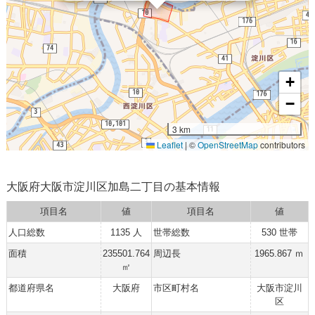
+
−
3 km
Leaflet
|
©
OpenStreetMap
contributors
大阪府大阪市淀川区加島二丁目の基本情報
項目名
値
項目名
値
人口総数
1135 人
世帯総数
530 世帯
面積
235501.764
周辺長
1965.867 ｍ
㎡
都道府県名
大阪府
市区町村名
大阪市淀川
区