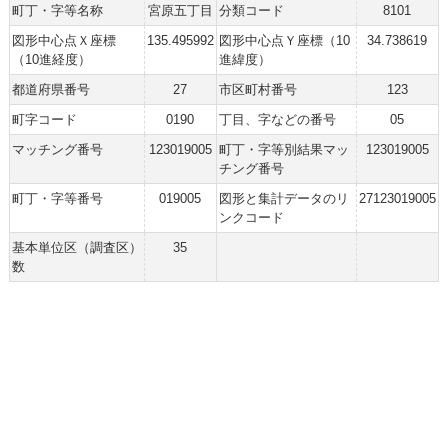
町丁・字等名称
宮原五丁目
分類コード
8101
図形中心点Ｘ座標
135.495992
図形中心点Ｙ座標（10
34.738619
（10進経度）
進緯度）
都道府県番号
27
市区町村番号
123
町字コード
0190
丁目、字などの番号
05
マッチング番号
123019005
町丁・字等別結果マッ
123019005
チング番号
町丁・字等番号
019005
図形と集計データのリ
27123019005
ンクコード
基本単位区（調査区）
35
数