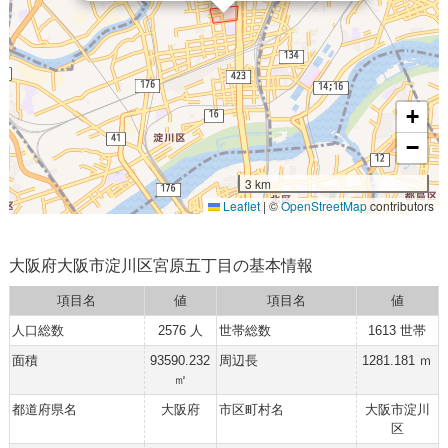
+
−
3 km
Leaflet
|
©
OpenStreetMap
contributors
大阪府大阪市淀川区宮原五丁目の基本情報
項目名
値
項目名
値
人口総数
2576 人
世帯総数
1613 世帯
面積
93590.232
周辺長
1281.181 ｍ
㎡
都道府県名
大阪府
市区町村名
大阪市淀川
区