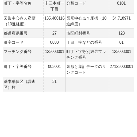
町丁・字等名称
十三本町一
分類コード
8101
丁目
図形中心点Ｘ座標
135.480116
図形中心点Ｙ座標（10
34.718971
（10進経度）
進緯度）
都道府県番号
27
市区町村番号
123
町字コード
0030
丁目、字などの番号
01
マッチング番号
123003001
町丁・字等別結果マッ
123003001
チング番号
町丁・字等番号
003001
図形と集計データのリ
27123003001
ンクコード
基本単位区（調査
31
区）数