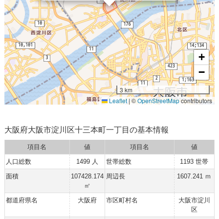
+
−
3 km
Leaflet
|
©
OpenStreetMap
contributors
大阪府大阪市淀川区十三本町一丁目の基本情報
項目名
値
項目名
値
人口総数
1499 人
世帯総数
1193 世帯
面積
107428.174
周辺長
1607.241 ｍ
㎡
都道府県名
大阪府
市区町村名
大阪市淀川
区