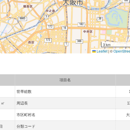
3 km
Leaflet
|
©
OpenStre
項目名
人
世帯総数
1 ㎡
周辺長
1
市区町村名
大
目
分類コード