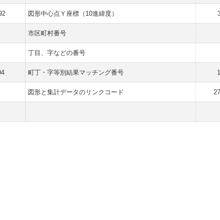
92
図形中心点Ｙ座標（10進緯度）
市区町村番号
丁目、字などの番号
04
町丁・字等別結果マッチング番号
図形と集計データのリンクコード
2