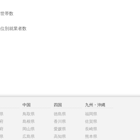
般世帯数
地位別就業者数
中国
四国
九州・沖縄
県
鳥取県
徳島県
福岡県
府
島根県
香川県
佐賀県
府
岡山県
愛媛県
長崎県
県
広島県
高知県
熊本県