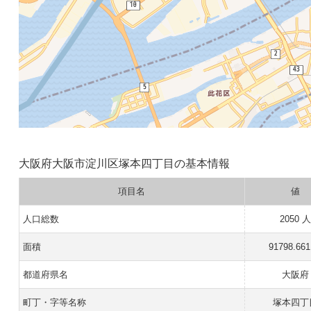
大阪府大阪市淀川区塚本四丁目の基本情報
項目名
値
人口総数
2050 
面積
91798.66
都道府県名
大阪府
町丁・字等名称
塚本四丁