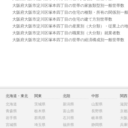
大阪府大阪市淀川区塚本四丁目の世帯の家族類型別一般世帯数
大阪府大阪市淀川区塚本四丁目の住宅の種類・所有の関係別一
大阪府大阪市淀川区塚本四丁目の住宅の建て方別世帯数
大阪府大阪市淀川区塚本四丁目の産業別（大分類）・従業上の
大阪府大阪市淀川区塚本四丁目の職業別（大分類）就業者数
大阪府大阪市淀川区塚本四丁目の世帯の経済構成別一般世帯数
北海道・東北
関東
北陸
中部
関西
北海道
茨城県
新潟県
山梨県
滋賀
青森県
栃木県
富山県
長野県
京都
岩手県
群馬県
石川県
岐阜県
大阪
宮城県
埼玉県
福井県
静岡県
兵庫