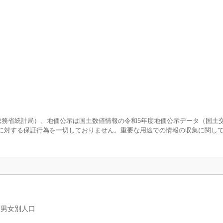
査（総務省統計局）、地価公示は国土数値情報の令和5年度地価公示データ（国土
に対する保証行為を一切しておりません。重要な用途での情報の収集に関し
、男女別人口