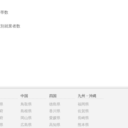
世帯数
位別就業者数
中国
四国
九州・沖縄
県
鳥取県
徳島県
福岡県
府
島根県
香川県
佐賀県
府
岡山県
愛媛県
長崎県
県
広島県
高知県
熊本県