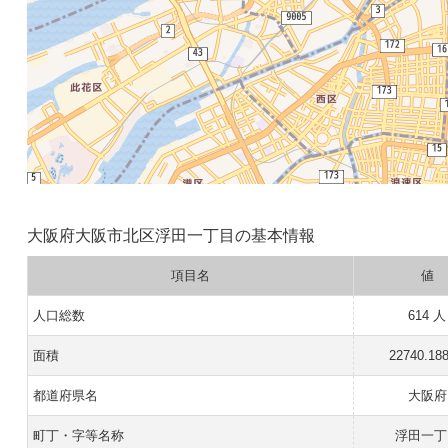
大阪府大阪市北区浮田一丁目の基本情報
項目名
値
人口総数
614 人
面積
22740.18
都道府県名
大阪府
町丁・字等名称
浮田一丁