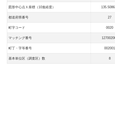
図形中心点Ｘ座標（10進経度）
135.5086
都道府県番号
27
町字コード
0020
マッチング番号
1270020
町丁・字等番号
00200
基本単位区（調査区）数
8