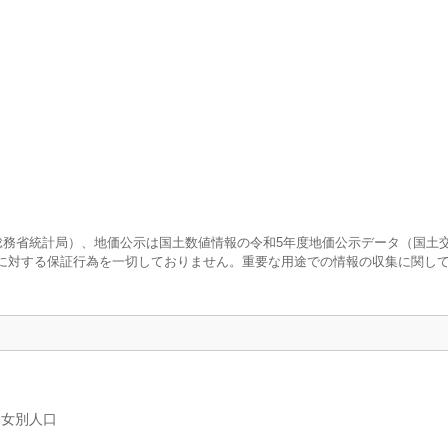
査（総務省統計局）、地価公示は国土数値情報の令和5年度地価公示データ（国土
に対する保証行為を一切しておりません。重要な用途での情報の収集に関し
男女別人口