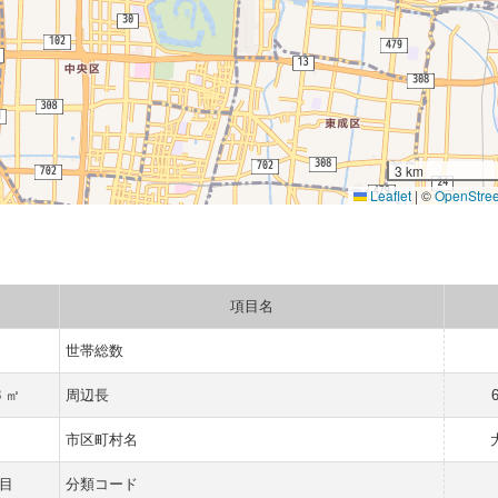
3 km
Leaflet
|
©
OpenStre
項目名
世帯総数
8 ㎡
周辺長
市区町村名
目
分類コード