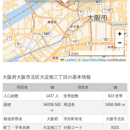
+
−
3 km
Leaflet
|
©
OpenStreetMap
contributors
大阪府大阪市北区大淀南三丁目の基本情報
項目名
値
項目名
値
人口総数
1437 人
世帯総数
823 世帯
面積
94339.582
周辺長
1458.068 ｍ
㎡
都道府県名
大阪府
市区町村名
大阪市北区
町丁・字等名称
大淀南三丁
分類コード
8101