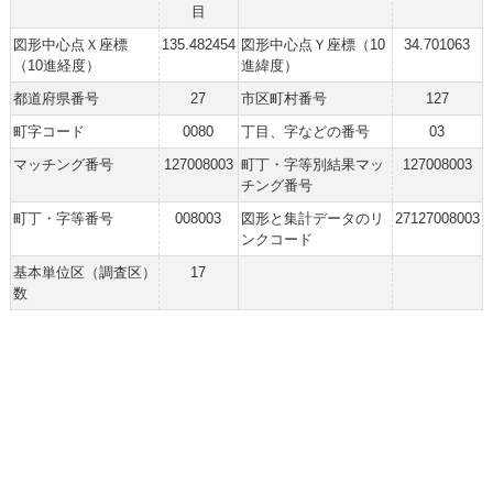
目
図形中心点Ｘ座標
135.482454
図形中心点Ｙ座標（10
34.701063
（10進経度）
進緯度）
都道府県番号
27
市区町村番号
127
町字コード
0080
丁目、字などの番号
03
マッチング番号
127008003
町丁・字等別結果マッ
127008003
チング番号
町丁・字等番号
008003
図形と集計データのリ
27127008003
ンクコード
基本単位区（調査区）
17
数