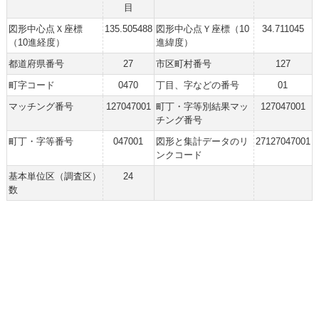
目
図形中心点Ｘ座標
135.505488
図形中心点Ｙ座標（10
34.711045
（10進経度）
進緯度）
都道府県番号
27
市区町村番号
127
町字コード
0470
丁目、字などの番号
01
マッチング番号
127047001
町丁・字等別結果マッ
127047001
チング番号
町丁・字等番号
047001
図形と集計データのリ
27127047001
ンクコード
基本単位区（調査区）
24
数