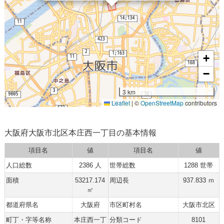
+
−
3 km
Leaflet
|
©
OpenStreetMap
contributors
大阪府大阪市北区本庄西一丁目の基本情報
項目名
値
項目名
値
人口総数
2386 人
世帯総数
1288 世帯
面積
53217.174
周辺長
937.833 ｍ
㎡
都道府県名
大阪府
市区町村名
大阪市北区
町丁・字等名称
本庄西一丁
分類コード
8101