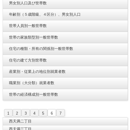
男女別人口及び世帯数
年齢別（５歳階級、４区分）、男女別人口
世帯人員別一般世帯数
世帯の家族類型別一般世帯数
住宅の種類・所有の関係別一般世帯数
住宅の建て方別世帯数
産業別・従業上の地位別就業者数
職業別（大分類）就業者数
世帯の経済構成別一般世帯数
1
2
3
4
5
6
7
西天満二丁目
西天満三丁目