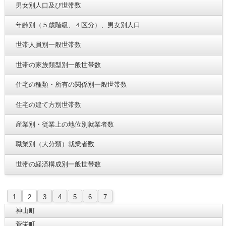
男女別人口及び世帯数
年齢別（５歳階級、４区分）、男女別人口
世帯人員別一般世帯数
世帯の家族類型別一般世帯数
住宅の種類・所有の関係別一般世帯数
住宅の建て方別世帯数
産業別・従業上の地位別就業者数
職業別（大分類）就業者数
世帯の経済構成別一般世帯数
1
2
3
4
5
6
7
神山町
菅栄町