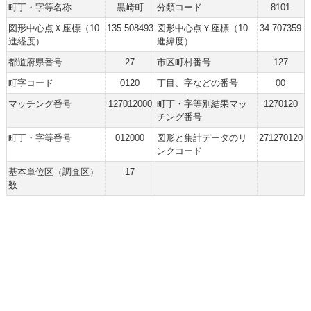
町丁・字等名称
黒崎町
分類コード
8101
図形中心点Ｘ座標（10
135.508493
図形中心点Ｙ座標（10
34.707359
進経度）
進緯度）
都道府県番号
27
市区町村番号
127
町字コード
0120
丁目、字などの番号
00
マッチング番号
127012000
町丁・字等別結果マッ
1270120
チング番号
町丁・字等番号
012000
図形と集計データのリ
271270120
ンクコード
基本単位区（調査区）
17
数