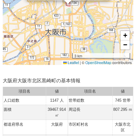
+
−
3 km
Leaflet
|
©
OpenStreetMap
contributors
大阪府大阪市北区黒崎町の基本情報
項目名
値
項目名
値
人口総数
1147 人
世帯総数
745 世帯
面積
39467.914
周辺長
807.295 ｍ
㎡
都道府県名
大阪府
市区町村名
大阪市北
区