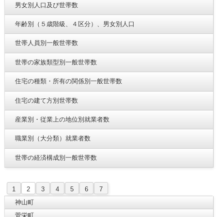
男女別人口及び世帯数
年齢別（５歳階級、４区分）、男女別人口
世帯人員別一般世帯数
世帯の家族類型別一般世帯数
住宅の種類・所有の関係別一般世帯数
住宅の建て方別世帯数
産業別・従業上の地位別就業者数
職業別（大分類）就業者数
世帯の経済構成別一般世帯数
1
2
3
4
5
6
7
神山町
菅栄町