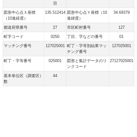
目
図形中心点Ｘ座標
135.512414
図形中心点Ｙ座標（10
34.69379
（10進経度）
進緯度）
都道府県番号
27
市区町村番号
127
町字コード
0250
丁目、字などの番号
01
マッチング番号
127025001
町丁・字等別結果マッ
127025001
チング番号
町丁・字等番号
025001
図形と集計データのリ
27127025001
ンクコード
基本単位区（調査区）
44
数