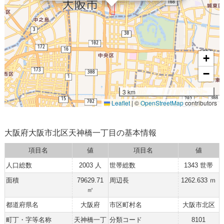
+
−
3 km
Leaflet
|
©
OpenStreetMap
contributors
大阪府大阪市北区天神橋一丁目の基本情報
項目名
値
項目名
値
人口総数
2003 人
世帯総数
1343 世帯
面積
79629.71
周辺長
1262.633 ｍ
㎡
都道府県名
大阪府
市区町村名
大阪市北区
町丁・字等名称
天神橋一丁
分類コード
8101