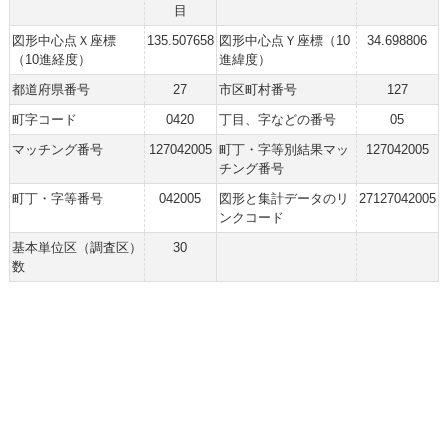
目
図形中心点Ｘ座標
135.507658
図形中心点Ｙ座標（10
34.698806
（10進経度）
進緯度）
都道府県番号
27
市区町村番号
127
町字コード
0420
丁目、字などの番号
05
マッチング番号
127042005
町丁・字等別結果マッ
127042005
チング番号
町丁・字等番号
042005
図形と集計データのリ
27127042005
ンクコード
基本単位区（調査区）
30
数