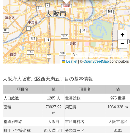
+
−
3 km
Leaflet
|
©
OpenStreetMap
contributors
大阪府大阪市北区西天満五丁目の基本情報
項目名
値
項目名
値
人口総数
1285 人
世帯総数
975 世帯
面積
70927.92
周辺長
1064.328 ｍ
㎡
都道府県名
大阪府
市区町村名
大阪市北区
町丁・字等名称
西天満五丁
分類コード
8101