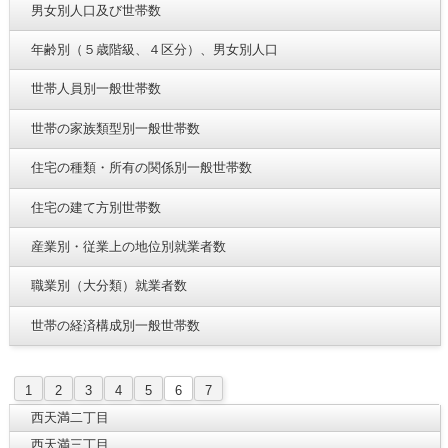
男女別人口及び世帯数
年齢別（５歳階級、４区分）、男女別人口
世帯人員別一般世帯数
世帯の家族類型別一般世帯数
住宅の種類・所有の関係別一般世帯数
住宅の建て方別世帯数
産業別・従業上の地位別就業者数
職業別（大分類）就業者数
世帯の経済構成別一般世帯数
1
2
3
4
5
6
7
西天満二丁目
西天満三丁目