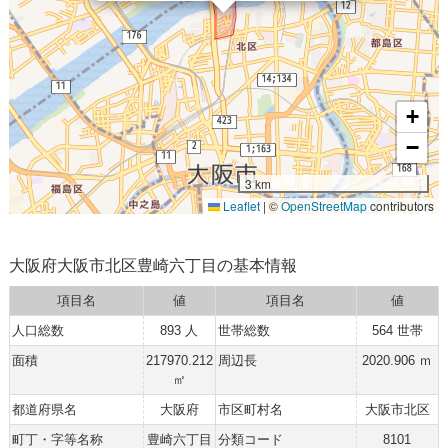
+
−
3 km
Leaflet
|
©
OpenStreetMap
contributors
大阪府大阪市北区豊崎六丁目の基本情報
項目名
値
項目名
値
人口総数
893 人
世帯総数
564 世帯
面積
217970.212
周辺長
2020.906 ｍ
㎡
都道府県名
大阪府
市区町村名
大阪市北区
町丁・字等名称
豊崎六丁目
分類コード
8101