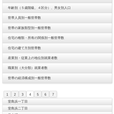
年齢別（５歳階級、４区分）、男女別人口
世帯人員別一般世帯数
世帯の家族類型別一般世帯数
住宅の種類・所有の関係別一般世帯数
住宅の建て方別世帯数
産業別・従業上の地位別就業者数
職業別（大分類）就業者数
世帯の経済構成別一般世帯数
1
2
3
4
5
6
7
堂島浜一丁目
堂島浜二丁目