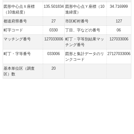
図形中心点Ｘ座標
135.501834
図形中心点Ｙ座標（10
34.716999
（10進経度）
進緯度）
都道府県番号
27
市区町村番号
127
町字コード
0330
丁目、字などの番号
06
マッチング番号
127033006
町丁・字等別結果マッ
127033006
チング番号
町丁・字等番号
033006
図形と集計データのリ
27127033006
ンクコード
基本単位区（調査
20
区）数