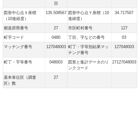
目
図形中心点Ｘ座標
135.508567
図形中心点Ｙ座標（10
34.717507
（10進経度）
進緯度）
都道府県番号
27
市区町村番号
127
町字コード
0480
丁目、字などの番号
03
マッチング番号
127048003
町丁・字等別結果マッ
127048003
チング番号
町丁・字等番号
048003
図形と集計データのリ
27127048003
ンクコード
基本単位区（調査
27
区）数