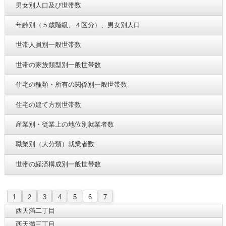
男女別人口及び世帯数
年齢別（５歳階級、４区分）、男女別人口
世帯人員別一般世帯数
世帯の家族類型別一般世帯数
住宅の種類・所有の関係別一般世帯数
住宅の建て方別世帯数
産業別・従業上の地位別就業者数
職業別（大分類）就業者数
世帯の経済構成別一般世帯数
1
2
3
4
5
6
7
西天満二丁目
西天満三丁目