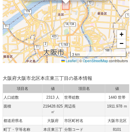
+
−
3 km
Leaflet
|
©
OpenStreetMap
contributors
大阪府大阪市北区本庄東三丁目の基本情報
項目名
値
項目名
値
人口総数
2313 人
世帯総数
1440 世帯
面積
219428.825
周辺長
1911.978 ｍ
㎡
都道府県名
大阪府
市区町村名
大阪市北区
町丁・字等名称
本庄東三丁
分類コード
8101