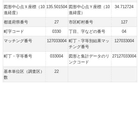
図形中心点Ｘ座標（10
135.501504
図形中心点Ｙ座標（10
34.712724
進経度）
進緯度）
都道府県番号
27
市区町村番号
127
町字コード
0330
丁目、字などの番号
04
マッチング番号
127033004
町丁・字等別結果マッ
127033004
チング番号
町丁・字等番号
033004
図形と集計データのリ
27127033004
ンクコード
基本単位区（調査区）
22
数