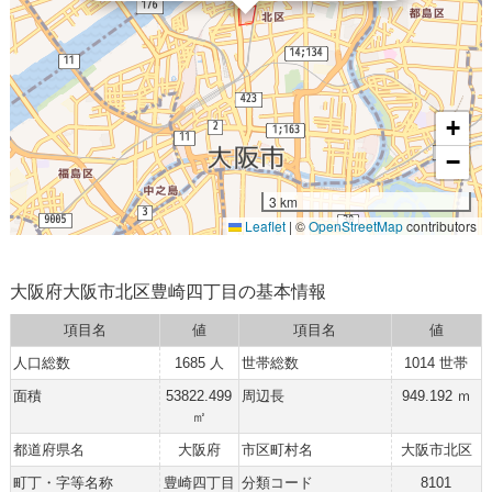
+
−
3 km
Leaflet
|
©
OpenStreetMap
contributors
大阪府大阪市北区豊崎四丁目の基本情報
項目名
値
項目名
値
人口総数
1685 人
世帯総数
1014 世帯
面積
53822.499
周辺長
949.192 ｍ
㎡
都道府県名
大阪府
市区町村名
大阪市北区
町丁・字等名称
豊崎四丁目
分類コード
8101