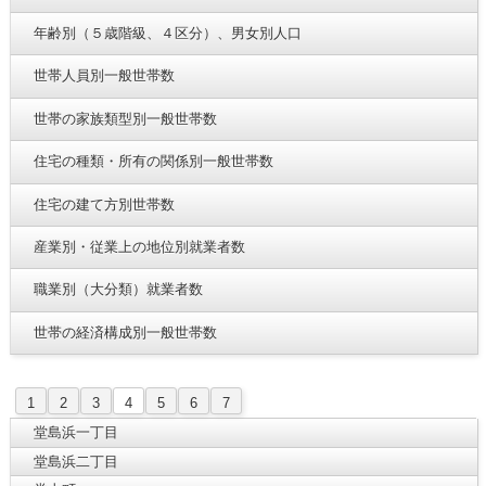
年齢別（５歳階級、４区分）、男女別人口
世帯人員別一般世帯数
世帯の家族類型別一般世帯数
住宅の種類・所有の関係別一般世帯数
住宅の建て方別世帯数
産業別・従業上の地位別就業者数
職業別（大分類）就業者数
世帯の経済構成別一般世帯数
1
2
3
4
5
6
7
堂島浜一丁目
堂島浜二丁目