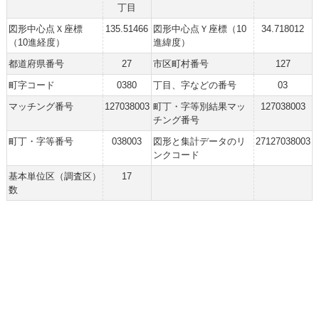
丁目
図形中心点Ｘ座標
135.51466
図形中心点Ｙ座標（10
34.718012
（10進経度）
進緯度）
都道府県番号
27
市区町村番号
127
町字コード
0380
丁目、字などの番号
03
マッチング番号
127038003
町丁・字等別結果マッ
127038003
チング番号
町丁・字等番号
038003
図形と集計データのリ
27127038003
ンクコード
基本単位区（調査区）
17
数