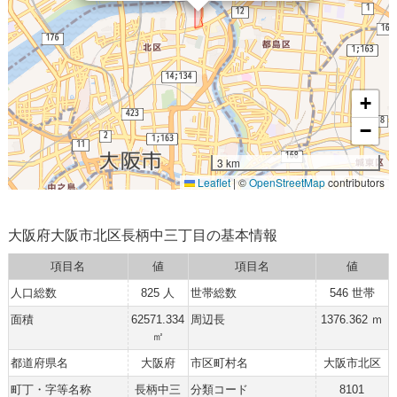
+
−
3 km
Leaflet
|
©
OpenStreetMap
contributors
大阪府大阪市北区長柄中三丁目の基本情報
項目名
値
項目名
値
人口総数
825 人
世帯総数
546 世帯
面積
62571.334
周辺長
1376.362 ｍ
㎡
都道府県名
大阪府
市区町村名
大阪市北区
町丁・字等名称
長柄中三
分類コード
8101