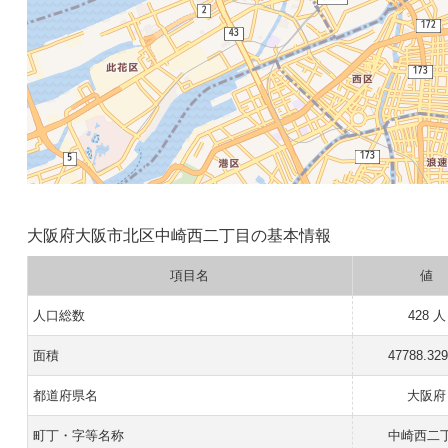
大阪府大阪市北区中崎西二丁目の基本情報
項目名
値
人口総数
428 人
面積
47788.32
都道府県名
大阪府
町丁・字等名称
中崎西二