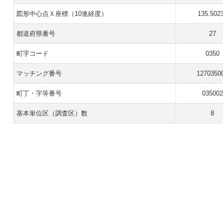
図形中心点Ｘ座標（10進経度）
135.502
都道府県番号
27
町字コード
0350
マッチング番号
1270350
町丁・字等番号
035002
基本単位区（調査区）数
8