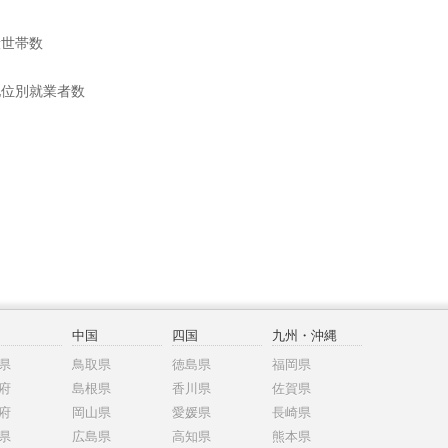
般世帯数
地位別就業者数
中国
四国
九州・沖縄
県
鳥取県
徳島県
福岡県
府
島根県
香川県
佐賀県
府
岡山県
愛媛県
長崎県
県
広島県
高知県
熊本県