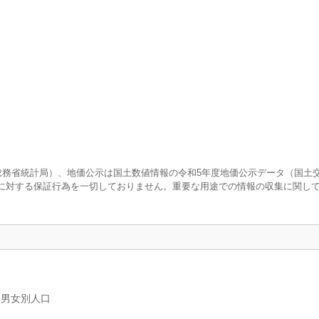
査（総務省統計局）、地価公示は国土数値情報の令和5年度地価公示データ（国土
に対する保証行為を一切しておりません。重要な用途での情報の収集に関し
、男女別人口