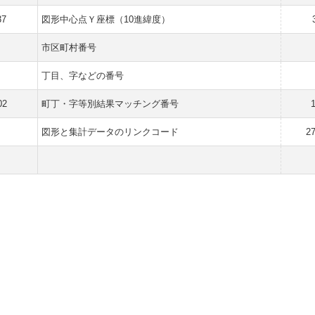
37
図形中心点Ｙ座標（10進緯度）
市区町村番号
丁目、字などの番号
02
町丁・字等別結果マッチング番号
図形と集計データのリンクコード
2