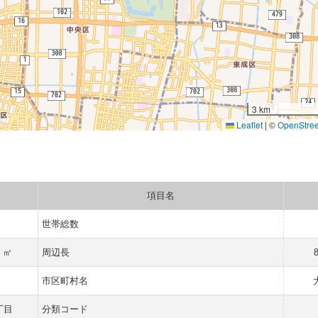
3 km
Leaflet
|
©
OpenStre
項目名
世帯総数
9 ㎡
周辺長
市区町村名
丁目
分類コード