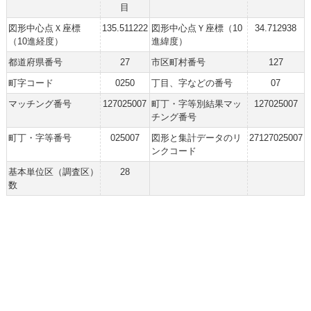
目
図形中心点Ｘ座標
135.511222
図形中心点Ｙ座標（10
34.712938
（10進経度）
進緯度）
都道府県番号
27
市区町村番号
127
町字コード
0250
丁目、字などの番号
07
マッチング番号
127025007
町丁・字等別結果マッ
127025007
チング番号
町丁・字等番号
025007
図形と集計データのリ
27127025007
ンクコード
基本単位区（調査区）
28
数