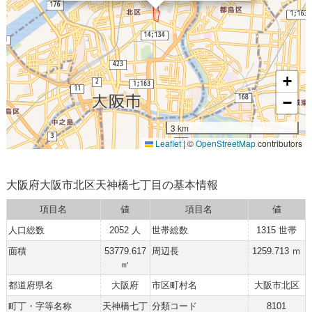
+
−
3 km
Leaflet
|
©
OpenStreetMap
contributors
大阪府大阪市北区天神橋七丁目の基本情報
項目名
値
項目名
値
人口総数
2052 人
世帯総数
1315 世帯
面積
53779.617
周辺長
1259.713 ｍ
㎡
都道府県名
大阪府
市区町村名
大阪市北区
町丁・字等名称
天神橋七丁
分類コード
8101