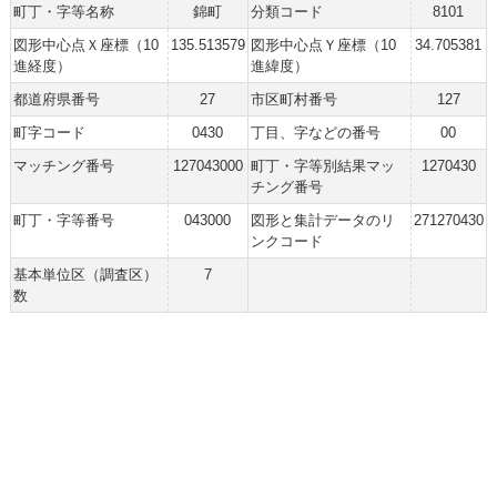
町丁・字等名称
錦町
分類コード
8101
図形中心点Ｘ座標（10
135.513579
図形中心点Ｙ座標（10
34.705381
進経度）
進緯度）
都道府県番号
27
市区町村番号
127
町字コード
0430
丁目、字などの番号
00
マッチング番号
127043000
町丁・字等別結果マッ
1270430
チング番号
町丁・字等番号
043000
図形と集計データのリ
271270430
ンクコード
基本単位区（調査区）
7
数