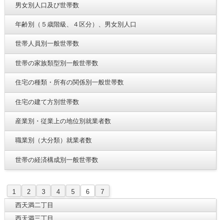
男女別人口及び世帯数
年齢別（５歳階級、４区分）、男女別人口
世帯人員別一般世帯数
世帯の家族類型別一般世帯数
住宅の種類・所有の関係別一般世帯数
住宅の建て方別世帯数
産業別・従業上の地位別就業者数
職業別（大分類）就業者数
世帯の経済構成別一般世帯数
1
2
3
4
5
6
7
西天満二丁目
西天満三丁目