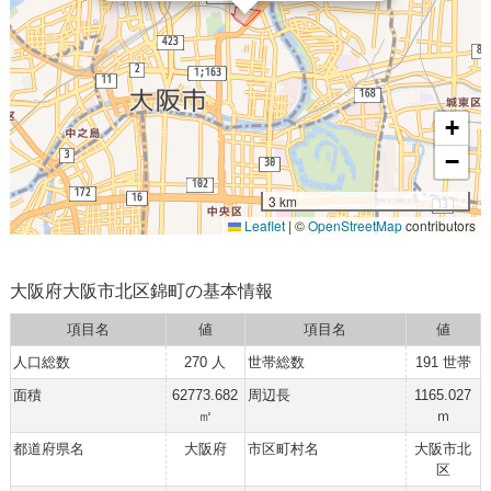
+
−
3 km
Leaflet
|
©
OpenStreetMap
contributors
大阪府大阪市北区錦町の基本情報
項目名
値
項目名
値
人口総数
270 人
世帯総数
191 世帯
面積
62773.682
周辺長
1165.027
㎡
ｍ
都道府県名
大阪府
市区町村名
大阪市北
区