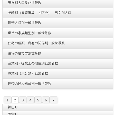
男女別人口及び世帯数
年齢別（５歳階級、４区分）、男女別人口
世帯人員別一般世帯数
世帯の家族類型別一般世帯数
住宅の種類・所有の関係別一般世帯数
住宅の建て方別世帯数
産業別・従業上の地位別就業者数
職業別（大分類）就業者数
世帯の経済構成別一般世帯数
1
2
3
4
5
6
7
神山町
菅栄町