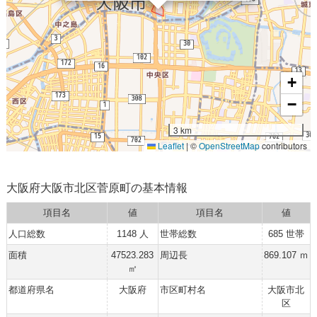
+
−
3 km
Leaflet
|
©
OpenStreetMap
contributors
大阪府大阪市北区菅原町の基本情報
項目名
値
項目名
値
人口総数
1148 人
世帯総数
685 世帯
面積
47523.283
周辺長
869.107 ｍ
㎡
都道府県名
大阪府
市区町村名
大阪市北
区