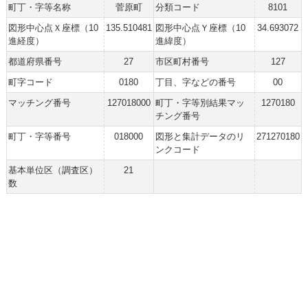
町丁・字等名称
菅原町
分類コード
8101
図形中心点Ｘ座標（10
135.510481
図形中心点Ｙ座標（10
34.693072
進経度）
進緯度）
都道府県番号
27
市区町村番号
127
町字コード
0180
丁目、字などの番号
00
マッチング番号
127018000
町丁・字等別結果マッ
1270180
チング番号
町丁・字等番号
018000
図形と集計データのリ
271270180
ンクコード
基本単位区（調査区）
21
数