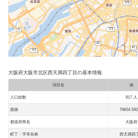
大阪府大阪市北区西天満四丁目の基本情報
項目名
値
人口総数
817 人
面積
79654.59
都道府県名
大阪府
町丁・字等名称
西天満四