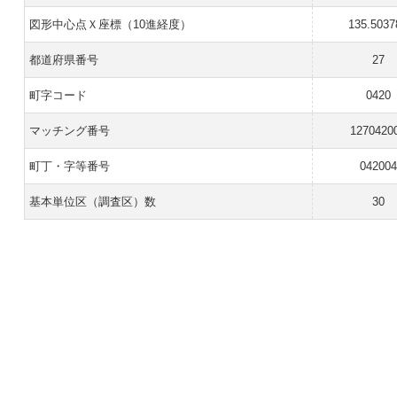
図形中心点Ｘ座標（10進経度）
135.5037
都道府県番号
27
町字コード
0420
マッチング番号
1270420
町丁・字等番号
042004
基本単位区（調査区）数
30