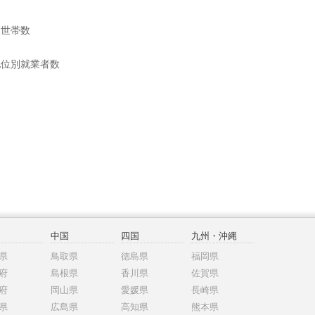
般世帯数
地位別就業者数
中国
四国
九州・沖縄
県
鳥取県
徳島県
福岡県
府
島根県
香川県
佐賀県
府
岡山県
愛媛県
長崎県
県
広島県
高知県
熊本県