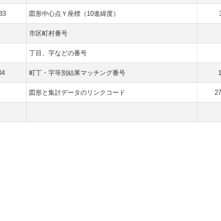
83
図形中心点Ｙ座標（10進緯度）
市区町村番号
丁目、字などの番号
04
町丁・字等別結果マッチング番号
図形と集計データのリンクコード
2