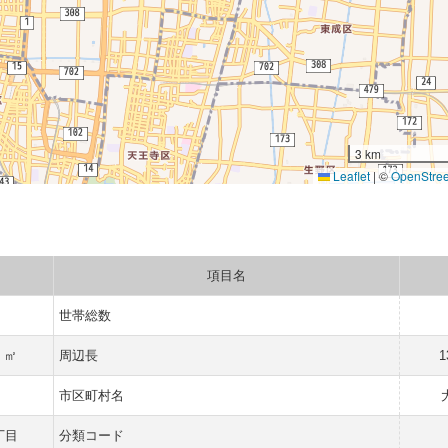
3 km
Leaflet
|
©
OpenStre
項目名
世帯総数
2 ㎡
周辺長
1
市区町村名
丁目
分類コード