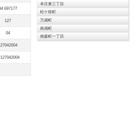
本庄東三丁目
34.697177
松ケ枝町
万歳町
127
南扇町
04
南森町一丁目
127042004
7127042004