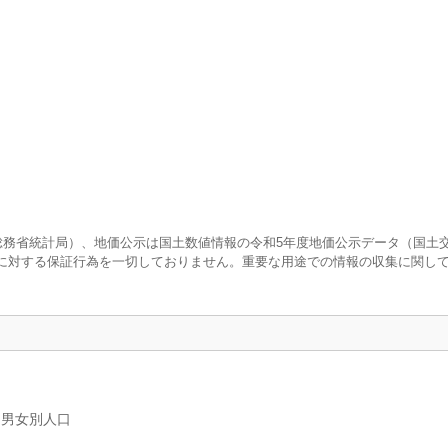
査（総務省統計局）、地価公示は国土数値情報の令和5年度地価公示データ（国土
に対する保証行為を一切しておりません。重要な用途での情報の収集に関し
、男女別人口