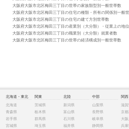
大阪府大阪市北区梅田三丁目の世帯の家族類型別一般世帯数
大阪府大阪市北区梅田三丁目の住宅の種類・所有の関係別一般
大阪府大阪市北区梅田三丁目の住宅の建て方別世帯数
大阪府大阪市北区梅田三丁目の産業別（大分類）・従業上の地
大阪府大阪市北区梅田三丁目の職業別（大分類）就業者数
大阪府大阪市北区梅田三丁目の世帯の経済構成別一般世帯数
北海道・東北
関東
北陸
中部
関西
北海道
茨城県
新潟県
山梨県
滋賀
青森県
栃木県
富山県
長野県
京都
岩手県
群馬県
石川県
岐阜県
大阪
宮城県
埼玉県
福井県
静岡県
兵庫