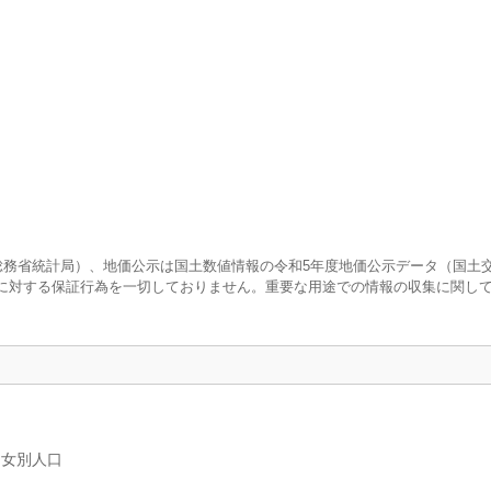
査（総務省統計局）、地価公示は国土数値情報の令和5年度地価公示データ（国土
に対する保証行為を一切しておりません。重要な用途での情報の収集に関し
男女別人口