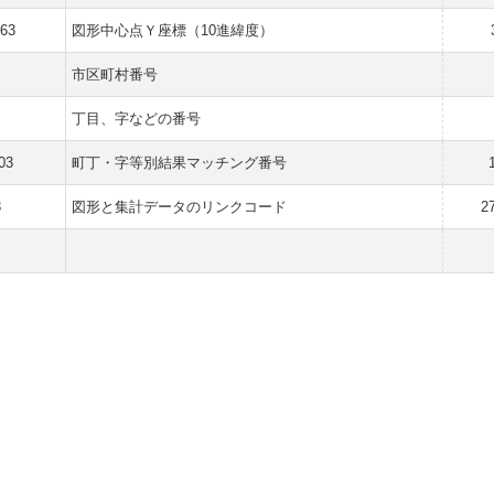
763
図形中心点Ｙ座標（10進緯度）
市区町村番号
丁目、字などの番号
03
町丁・字等別結果マッチング番号
3
図形と集計データのリンクコード
2