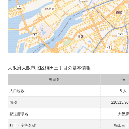
大阪府大阪市北区梅田三丁目の基本情報
項目名
値
人口総数
8 人
面積
210313.9
都道府県名
大阪府
町丁・字等名称
梅田三丁