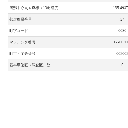
図形中心点Ｘ座標（10進経度）
135.493
都道府県番号
27
町字コード
0030
マッチング番号
1270030
町丁・字等番号
00300
基本単位区（調査区）数
5