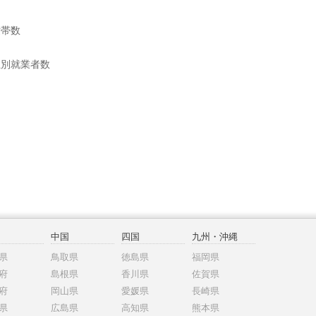
世帯数
位別就業者数
中国
四国
九州・沖縄
県
鳥取県
徳島県
福岡県
府
島根県
香川県
佐賀県
府
岡山県
愛媛県
長崎県
県
広島県
高知県
熊本県