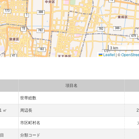
3 km
Leaflet
|
©
OpenStre
項目名
世帯総数
01 ㎡
周辺長
2
市区町村名
目
分類コード