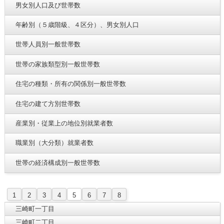
男女別人口及び世帯数
年齢別（５歳階級、４区分）、男女別人口
世帯人員別一般世帯数
世帯の家族類型別一般世帯数
住宅の種類・所有の関係別一般世帯数
住宅の建て方別世帯数
産業別・従業上の地位別就業者数
職業別（大分類）就業者数
世帯の経済構成別一般世帯数
1
2
3
4
5
6
7
8
三崎町一丁目
三崎町二丁目