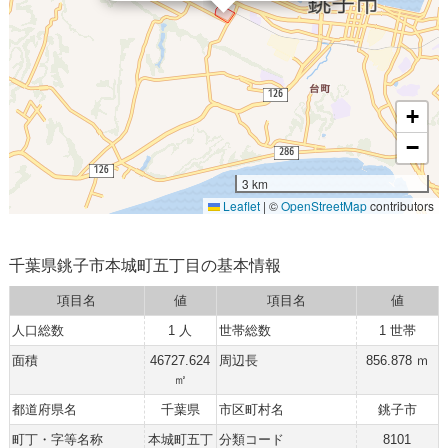
+
−
3 km
Leaflet
|
©
OpenStreetMap
contributors
千葉県銚子市本城町五丁目の基本情報
項目名
値
項目名
値
人口総数
1 人
世帯総数
1 世帯
面積
46727.624
周辺長
856.878 ｍ
㎡
都道府県名
千葉県
市区町村名
銚子市
町丁・字等名称
本城町五丁
分類コード
8101