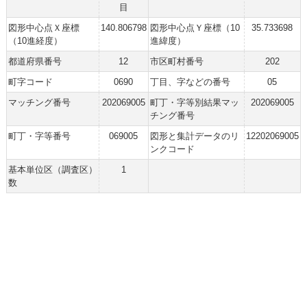
目
図形中心点Ｘ座標
140.806798
図形中心点Ｙ座標（10
35.733698
（10進経度）
進緯度）
都道府県番号
12
市区町村番号
202
町字コード
0690
丁目、字などの番号
05
マッチング番号
202069005
町丁・字等別結果マッ
202069005
チング番号
町丁・字等番号
069005
図形と集計データのリ
12202069005
ンクコード
基本単位区（調査区）
1
数