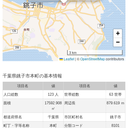
+
−
3 km
Leaflet
|
©
OpenStreetMap
contributors
千葉県銚子市本町の基本情報
項目名
値
項目名
値
人口総数
123 人
世帯総数
63 世帯
面積
17592.908
周辺長
879.619 ｍ
㎡
都道府県名
千葉県
市区町村名
銚子市
町丁・字等名称
本町
分類コード
8101