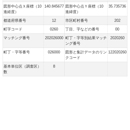
図形中心点Ｘ座標（10
140.845677
図形中心点Ｙ座標（10
35.735736
進経度）
進緯度）
都道府県番号
12
市区町村番号
202
町字コード
0260
丁目、字などの番号
00
マッチング番号
202026000
町丁・字等別結果マッチ
2020260
ング番号
町丁・字等番号
026000
図形と集計データのリン
122020260
クコード
基本単位区（調査区）
8
数