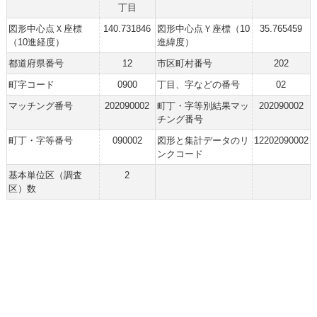
丁目
図形中心点Ｘ座標
140.731846
図形中心点Ｙ座標（10
35.765459
（10進経度）
進緯度）
都道府県番号
12
市区町村番号
202
町字コード
0900
丁目、字などの番号
02
マッチング番号
202090002
町丁・字等別結果マッ
202090002
チング番号
町丁・字等番号
090002
図形と集計データのリ
12202090002
ンクコード
基本単位区（調査
2
区）数