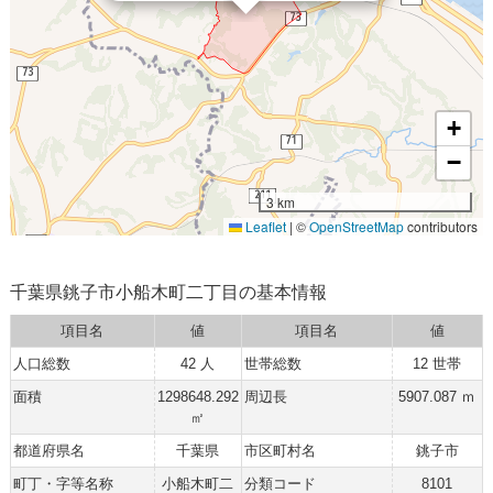
+
−
3 km
Leaflet
|
©
OpenStreetMap
contributors
千葉県銚子市小船木町二丁目の基本情報
項目名
値
項目名
値
人口総数
42 人
世帯総数
12 世帯
面積
1298648.292
周辺長
5907.087 ｍ
㎡
都道府県名
千葉県
市区町村名
銚子市
町丁・字等名称
小船木町二
分類コード
8101