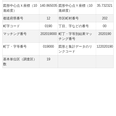
図形中心点Ｘ座標（10
140.865035
図形中心点Ｙ座標（10
35.732321
進経度）
進緯度）
都道府県番号
12
市区町村番号
202
町字コード
0190
丁目、字などの番号
00
マッチング番号
202019000
町丁・字等別結果マッ
2020190
チング番号
町丁・字等番号
019000
図形と集計データのリ
122020190
ンクコード
基本単位区（調査区）
19
数