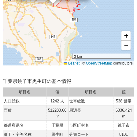
+
−
3 km
Leaflet
|
©
OpenStreetMap
contributors
千葉県銚子市黒生町の基本情報
項目名
値
項目名
値
人口総数
1242 人
世帯総数
538 世帯
面積
512283.66
周辺長
6336.424
㎡
ｍ
都道府県名
千葉県
市区町村名
銚子市
町丁・字等名称
黒生町
分類コード
8101