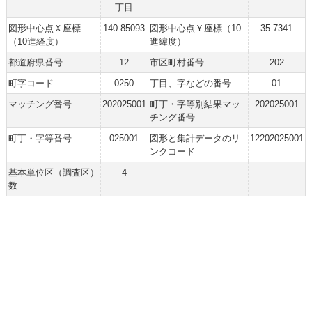
丁目
図形中心点Ｘ座標
140.85093
図形中心点Ｙ座標（10
35.7341
（10進経度）
進緯度）
都道府県番号
12
市区町村番号
202
町字コード
0250
丁目、字などの番号
01
マッチング番号
202025001
町丁・字等別結果マッ
202025001
チング番号
町丁・字等番号
025001
図形と集計データのリ
12202025001
ンクコード
基本単位区（調査区）
4
数