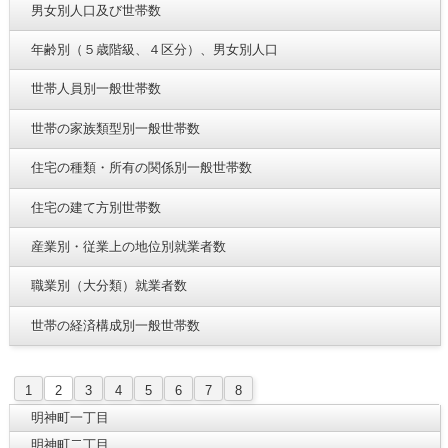
男女別人口及び世帯数
年齢別（５歳階級、４区分）、男女別人口
世帯人員別一般世帯数
世帯の家族類型別一般世帯数
住宅の種類・所有の関係別一般世帯数
住宅の建て方別世帯数
産業別・従業上の地位別就業者数
職業別（大分類）就業者数
世帯の経済構成別一般世帯数
1
2
3
4
5
6
7
8
明神町一丁目
明神町二丁目