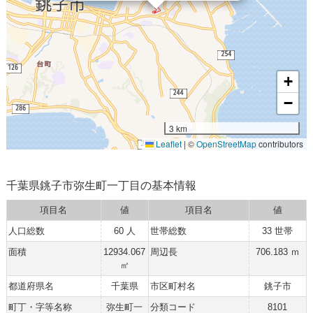
+
−
3 km
Leaflet
|
©
OpenStreetMap
contributors
千葉県銚子市弥生町一丁目の基本情報
項目名
値
項目名
値
人口総数
60 人
世帯総数
33 世帯
面積
12934.067
周辺長
706.183 ｍ
㎡
都道府県名
千葉県
市区町村名
銚子市
町丁・字等名称
弥生町一
分類コード
8101