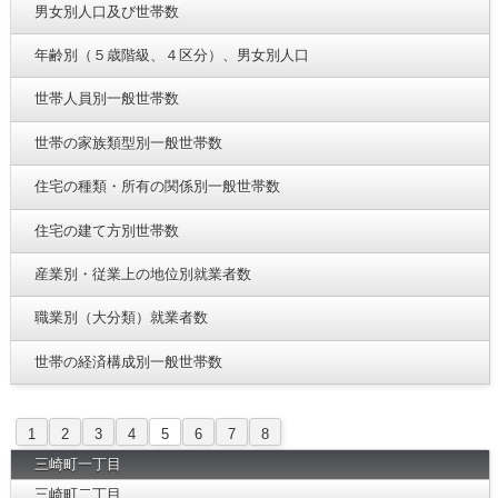
男女別人口及び世帯数
年齢別（５歳階級、４区分）、男女別人口
世帯人員別一般世帯数
世帯の家族類型別一般世帯数
住宅の種類・所有の関係別一般世帯数
住宅の建て方別世帯数
産業別・従業上の地位別就業者数
職業別（大分類）就業者数
世帯の経済構成別一般世帯数
1
2
3
4
5
6
7
8
三崎町一丁目
三崎町二丁目