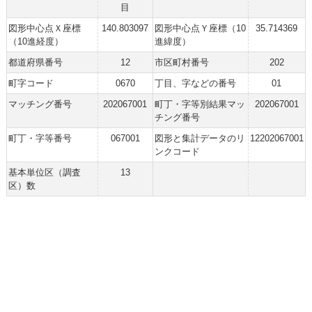
目
図形中心点Ｘ座標
140.803097
図形中心点Ｙ座標（10
35.714369
（10進経度）
進緯度）
都道府県番号
12
市区町村番号
202
町字コード
0670
丁目、字などの番号
01
マッチング番号
202067001
町丁・字等別結果マッ
202067001
チング番号
町丁・字等番号
067001
図形と集計データのリ
12202067001
ンクコード
基本単位区（調査
13
区）数