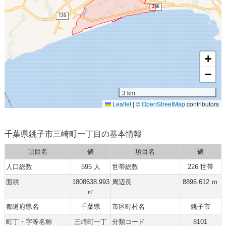
+
−
3 km
Leaflet
|
©
OpenStreetMap
contributors
千葉県銚子市三崎町一丁目の基本情報
項目名
値
項目名
値
人口総数
595 人
世帯総数
226 世帯
面積
1808638.993
周辺長
8896.612 ｍ
㎡
都道府県名
千葉県
市区町村名
銚子市
町丁・字等名称
三崎町一丁
分類コード
8101