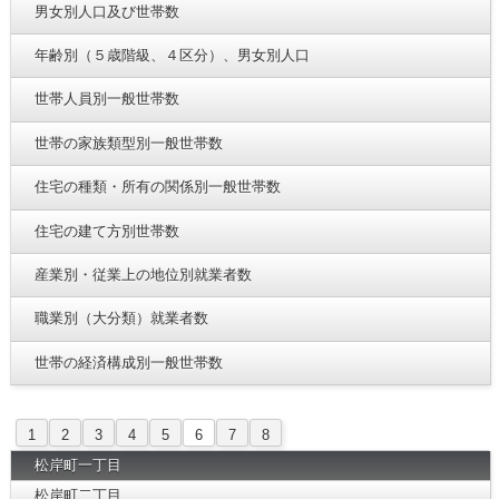
男女別人口及び世帯数
年齢別（５歳階級、４区分）、男女別人口
世帯人員別一般世帯数
世帯の家族類型別一般世帯数
住宅の種類・所有の関係別一般世帯数
住宅の建て方別世帯数
産業別・従業上の地位別就業者数
職業別（大分類）就業者数
世帯の経済構成別一般世帯数
1
2
3
4
5
6
7
8
松岸町一丁目
松岸町二丁目