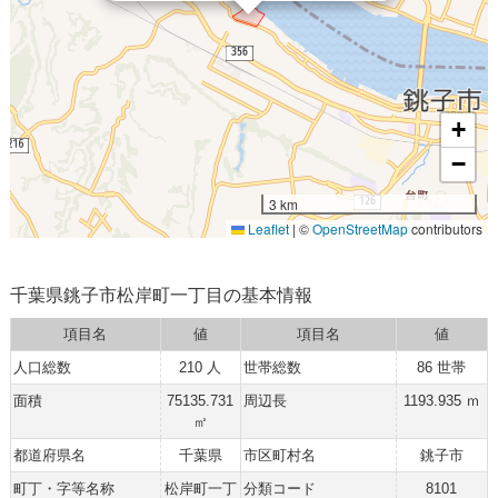
+
−
3 km
Leaflet
|
©
OpenStreetMap
contributors
千葉県銚子市松岸町一丁目の基本情報
項目名
値
項目名
値
人口総数
210 人
世帯総数
86 世帯
面積
75135.731
周辺長
1193.935 ｍ
㎡
都道府県名
千葉県
市区町村名
銚子市
町丁・字等名称
松岸町一丁
分類コード
8101