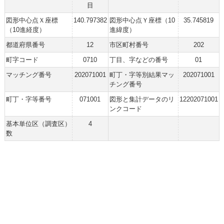
目
図形中心点Ｘ座標
140.797382
図形中心点Ｙ座標（10
35.745819
（10進経度）
進緯度）
都道府県番号
12
市区町村番号
202
町字コード
0710
丁目、字などの番号
01
マッチング番号
202071001
町丁・字等別結果マッ
202071001
チング番号
町丁・字等番号
071001
図形と集計データのリ
12202071001
ンクコード
基本単位区（調査区）
4
数