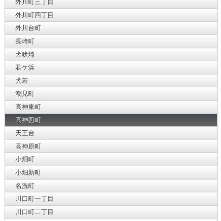
外川町三丁目
外川町四丁目
外川台町
長崎町
犬吠埼
君ケ浜
犬若
潮見町
高神東町
高神西町
天王台
高神原町
小畑町
小畑新町
名洗町
川口町一丁目
川口町二丁目