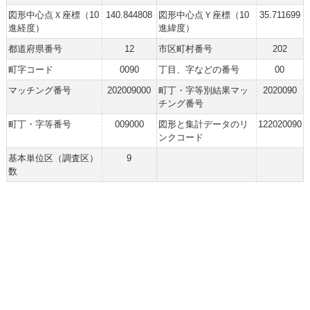
図形中心点Ｘ座標（10
140.844808
図形中心点Ｙ座標（10
35.711699
進経度）
進緯度）
都道府県番号
12
市区町村番号
202
町字コード
0090
丁目、字などの番号
00
マッチング番号
202009000
町丁・字等別結果マッ
2020090
チング番号
町丁・字等番号
009000
図形と集計データのリ
122020090
ンクコード
基本単位区（調査区）
9
数