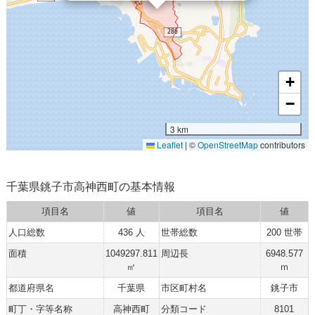
+
−
3 km
Leaflet
|
©
OpenStreetMap
contributors
千葉県銚子市高神西町の基本情報
項目名
値
項目名
値
人口総数
436 人
世帯総数
200 世帯
面積
1049297.811
周辺長
6948.577
㎡
ｍ
都道府県名
千葉県
市区町村名
銚子市
町丁・字等名称
高神西町
分類コード
8101