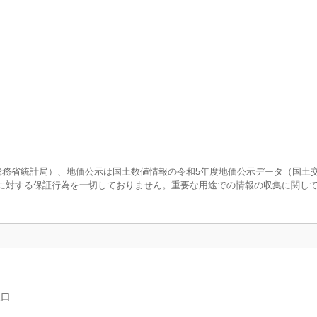
査（総務省統計局）、地価公示は国土数値情報の令和5年度地価公示データ（国土
に対する保証行為を一切しておりません。重要な用途での情報の収集に関し
人口