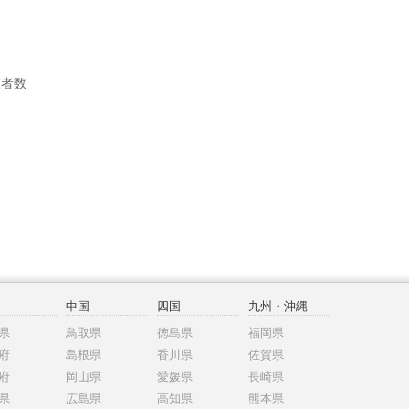
業者数
中国
四国
九州・沖縄
県
鳥取県
徳島県
福岡県
府
島根県
香川県
佐賀県
府
岡山県
愛媛県
長崎県
県
広島県
高知県
熊本県