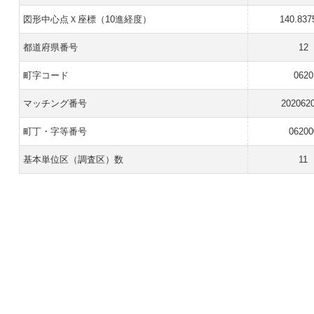
図形中心点Ｘ座標（10進経度）
140.837
都道府県番号
12
町字コード
0620
マッチング番号
202062
町丁・字等番号
06200
基本単位区（調査区）数
11