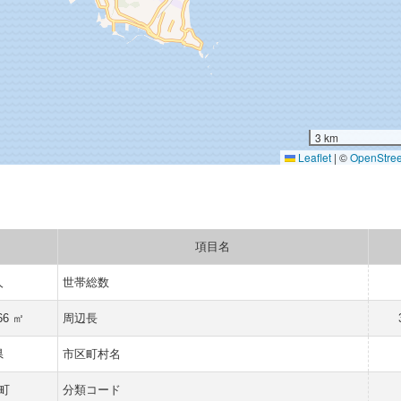
3 km
Leaflet
|
©
OpenStre
項目名
人
世帯総数
66 ㎡
周辺長
県
市区町村名
町
分類コード