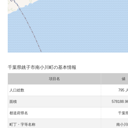
千葉県銚子市南小川町の基本情報
項目名
値
人口総数
795 
面積
578188.9
都道府県名
千葉
町丁・字等名称
南小川