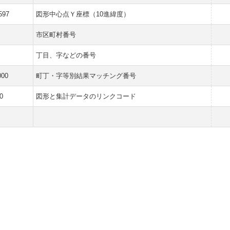
597
図形中心点Ｙ座標（10進緯度）
市区町村番号
丁目、字などの番号
000
町丁・字等別結果マッチング番号
0
図形と集計データのリンクコード