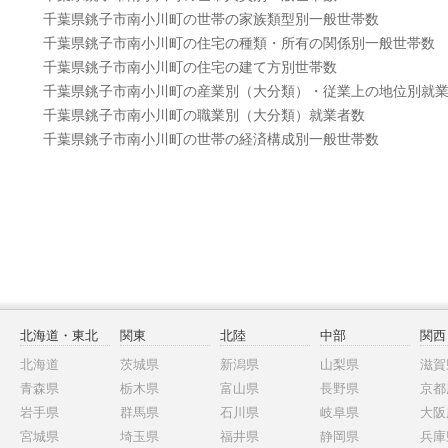
千葉県銚子市南小川町の世帯の家族類型別一般世帯数
千葉県銚子市南小川町の住宅の種類・所有の関係別一般世帯数
千葉県銚子市南小川町の住宅の建て方別世帯数
千葉県銚子市南小川町の産業別（大分類）・従業上の地位別就
千葉県銚子市南小川町の職業別（大分類）就業者数
千葉県銚子市南小川町の世帯の経済構成別一般世帯数
北海道・東北
関東
北陸
中部
関西
北海道
茨城県
新潟県
山梨県
滋賀
青森県
栃木県
富山県
長野県
京都
岩手県
群馬県
石川県
岐阜県
大阪
宮城県
埼玉県
福井県
静岡県
兵庫