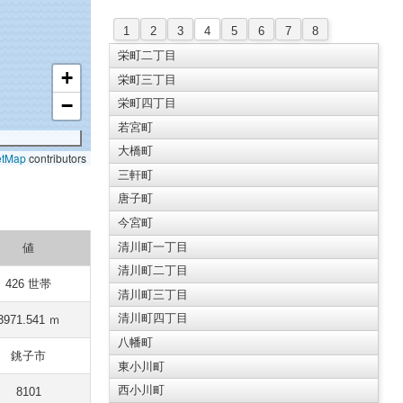
1
2
3
4
5
6
7
8
栄町二丁目
+
栄町三丁目
−
栄町四丁目
若宮町
大橋町
etMap
contributors
三軒町
唐子町
今宮町
清川町一丁目
値
清川町二丁目
426 世帯
清川町三丁目
清川町四丁目
3971.541 ｍ
八幡町
銚子市
東小川町
西小川町
8101