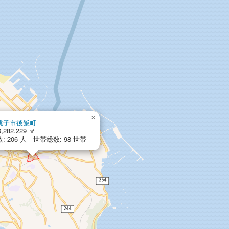
×
銚子市後飯町
,282.229 ㎡
: 206 人 世帯総数: 98 世帯