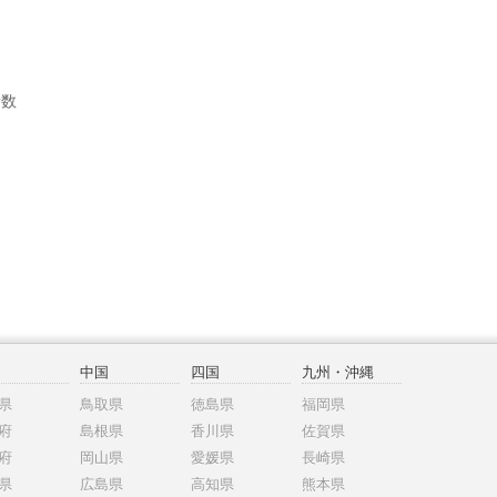
者数
中国
四国
九州・沖縄
県
鳥取県
徳島県
福岡県
府
島根県
香川県
佐賀県
府
岡山県
愛媛県
長崎県
県
広島県
高知県
熊本県