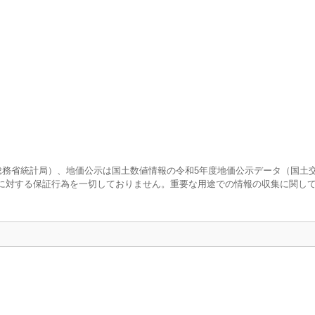
査（総務省統計局）、地価公示は国土数値情報の令和5年度地価公示データ（国土
に対する保証行為を一切しておりません。重要な用途での情報の収集に関し
口