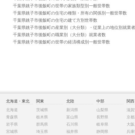
千葉県銚子市後飯町の世帯の家族類型別一般世帯数
千葉県銚子市後飯町の住宅の種類・所有の関係別一般世帯数
千葉県銚子市後飯町の住宅の建て方別世帯数
千葉県銚子市後飯町の産業別（大分類）・従業上の地位別就業
千葉県銚子市後飯町の職業別（大分類）就業者数
千葉県銚子市後飯町の世帯の経済構成別一般世帯数
北海道・東北
関東
北陸
中部
関西
北海道
茨城県
新潟県
山梨県
滋賀
青森県
栃木県
富山県
長野県
京都
岩手県
群馬県
石川県
岐阜県
大阪
宮城県
埼玉県
福井県
静岡県
兵庫