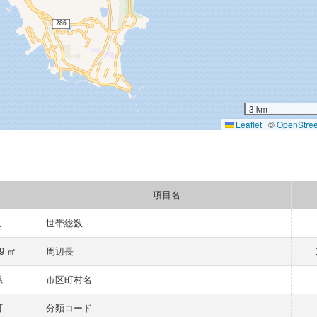
3 km
Leaflet
|
©
OpenStre
項目名
人
世帯総数
29 ㎡
周辺長
県
市区町村名
町
分類コード