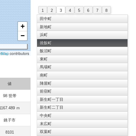
1
2
3
4
5
6
7
8
田中町
+
新地町
−
浜町
後飯町
飯沼町
etMap
contributors
東町
馬場町
南町
陣屋町
値
前宿町
98 世帯
新生町一丁目
新生町二丁目
1167.489 ｍ
中央町
銚子市
末広町
双葉町
8101