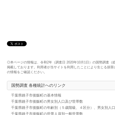
◎本ページの情報は、令和2年（調査日 2020年10月1日）の国勢調
掲載しております。利用者が当サイトを利用したことにより生じる損害
の情報をご確認ください。
国勢調査 各種統計へのリンク
千葉県銚子市後飯町の基本情報
千葉県銚子市後飯町の男女別人口及び世帯数
千葉県銚子市後飯町の年齢別（５歳階級、４区分）、男女別人
千葉県銚子市後飯町の世帯人員別一般世帯数