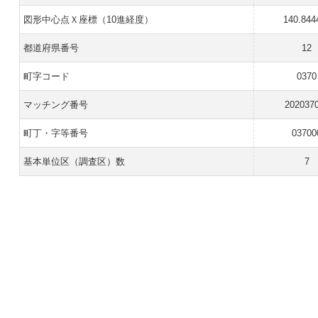
図形中心点Ｘ座標（10進経度）
140.844
都道府県番号
12
町字コード
0370
マッチング番号
202037
町丁・字等番号
03700
基本単位区（調査区）数
7