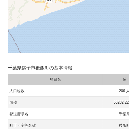
千葉県銚子市後飯町の基本情報
項目名
値
人口総数
206 
面積
56282.2
都道府県名
千葉
町丁・字等名称
後飯