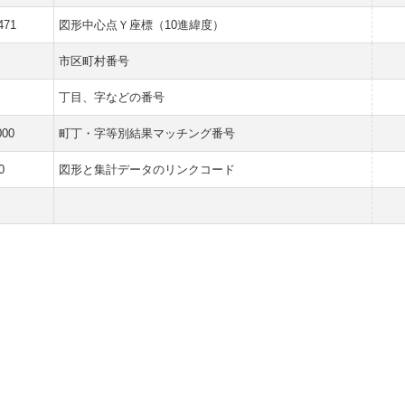
471
図形中心点Ｙ座標（10進緯度）
市区町村番号
丁目、字などの番号
000
町丁・字等別結果マッチング番号
0
図形と集計データのリンクコード