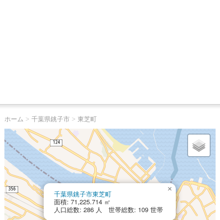
ホーム
>
千葉県銚子市
>
東芝町
×
千葉県銚子市東芝町
面積: 71,225.714 ㎡
人口総数: 286 人 世帯総数: 109 世帯