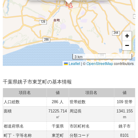
+
−
3 km
Leaflet
|
©
OpenStreetMap
contributors
千葉県銚子市東芝町の基本情報
項目名
値
項目名
値
人口総数
286 人
世帯総数
109 世帯
面積
71225.714
周辺長
1341.155
㎡
ｍ
都道府県名
千葉県
市区町村名
銚子市
町丁・字等名称
東芝町
分類コード
8101