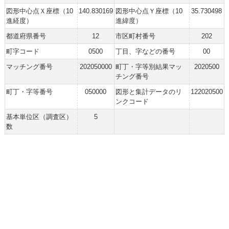
図形中心点Ｘ座標（10
140.830169
図形中心点Ｙ座標（10
35.730498
進経度）
進緯度）
都道府県番号
12
市区町村番号
202
町字コード
0500
丁目、字などの番号
00
マッチング番号
202050000
町丁・字等別結果マッ
2020500
チング番号
町丁・字等番号
050000
図形と集計データのリ
122020500
ンクコード
基本単位区（調査区）
5
数