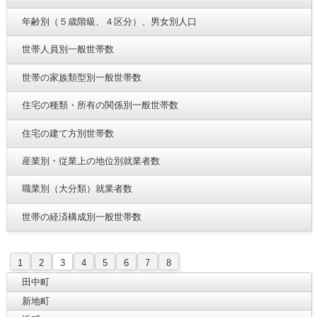
年齢別（５歳階級、４区分）、男女別人口
世帯人員別一般世帯数
世帯の家族類型別一般世帯数
住宅の種類・所有の関係別一般世帯数
住宅の建て方別世帯数
産業別・従業上の地位別就業者数
職業別（大分類）就業者数
世帯の経済構成別一般世帯数
1
2
3
4
5
6
7
8
田中町
新地町